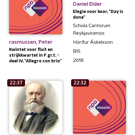
Daniel Elder
Elegie voor koor, "Day is
done"
Schola Cantorum
Reykjavicensis
rasmussen, Peter
Hörður Áskelsson
Kwintet voor fluit en
BIS
strijkkwartet in F gr.t. -
2618
deel IV, "Allegro con brio"
22:37
22:32