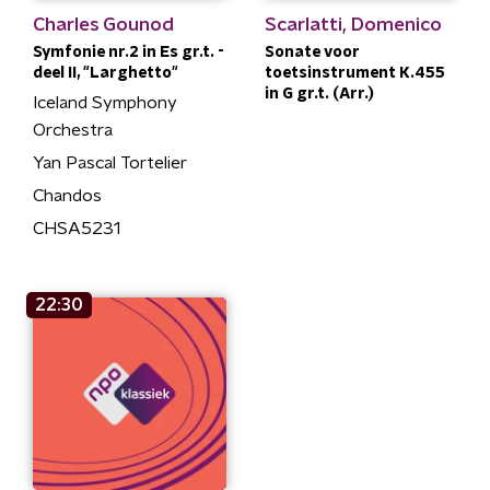
Charles Gounod
Scarlatti, Domenico
Symfonie nr.2 in Es gr.t. -
Sonate voor
deel II, "Larghetto"
toetsinstrument K.455
in G gr.t. (Arr.)
Iceland Symphony
Orchestra
Yan Pascal Tortelier
Chandos
CHSA5231
22:30