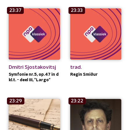
23:37
23:33
Dmitri Sjostakovitsj
trad.
Symfonie nr.5, op.47 in d
Regin Smiður
kl.t. - deel III, "Largo"
23:29
23:22