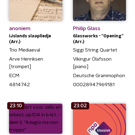
anoniem
Philip Glass
IJslands slaapliedje
Glassworks - "Opening"
(Arr.)
(Arr.)
Trio Mediaeval
Siggi String Quartet
Arve Henriksen
Vikingur Ólafsson
[trompet]
[piano]
ECM
Deutsche Grammophon
4814742
00028947969181
23:10
23:02