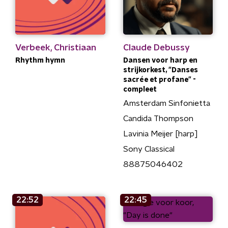
Verbeek, Christiaan
Claude Debussy
Rhythm hymn
Dansen voor harp en
strijkorkest, "Danses
sacrée et profane" -
compleet
Amsterdam Sinfonietta
Candida Thompson
Lavinia Meijer [harp]
Sony Classical
88875046402
22:52
22:45