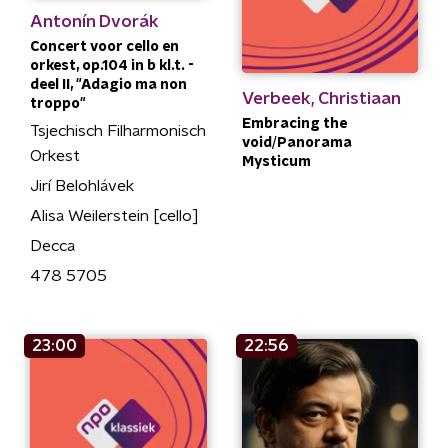
Antonín Dvorák
Concert voor cello en
orkest, op.104 in b kl.t. -
deel II, "Adagio ma non
Verbeek, Christiaan
troppo"
Embracing the
Tsjechisch Filharmonisch
void/Panorama
Orkest
Mysticum
Jirí Belohlávek
Alisa Weilerstein [cello]
Decca
478 5705
23:00
22:56