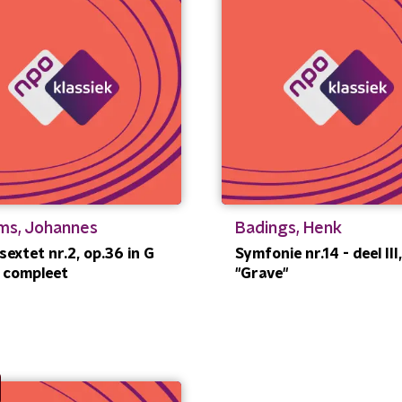
ms, Johannes
Badings, Henk
ksextet nr.2, op.36 in G
Symfonie nr.14 - deel III,
 - compleet
"Grave"