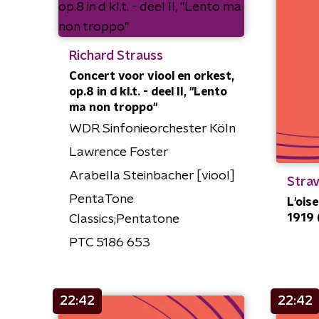
Richard Strauss
Concert voor viool en orkest,
op.8 in d kl.t. - deel II, "Lento
ma non troppo"
WDR Sinfonieorchester Köln
Lawrence Foster
Arabella Steinbacher [viool]
Strav
PentaTone
L'oise
1919 (
Classics;Pentatone
PTC 5186 653
22:42
22:42