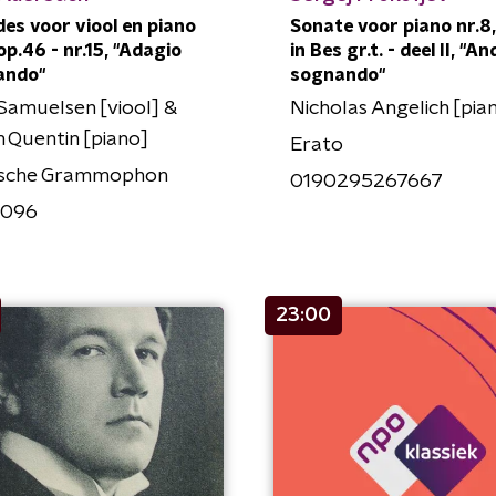
des voor viool en piano
Sonate voor piano nr.8
 op.46 - nr.15, "Adagio
in Bes gr.t. - deel II, "A
ando"
sognando"
Samuelsen [viool] &
Nicholas Angelich [pia
n Quentin [piano]
Erato
sche Grammophon
0190295267667
2096
23:00