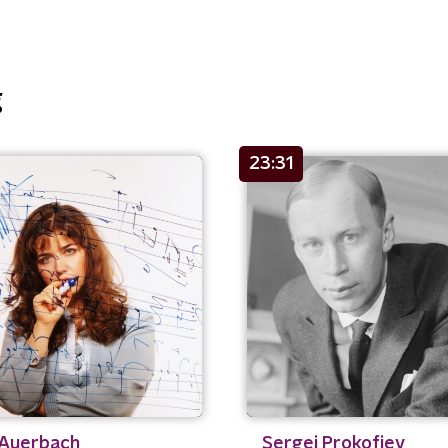
g
23:31
 Auerbach
Sergej Prokofjev