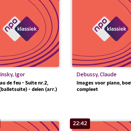
insky, Igor
Debussy, Claude
au de feu - Suite nr.2,
Images voor piano, boek
balletsuite) - delen (arr.)
compleet
22:42