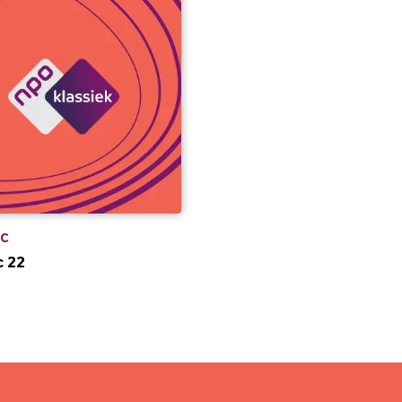
c
c 22