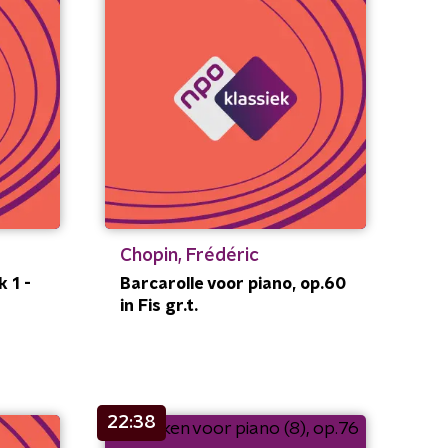
Chopin, Frédéric
 1 -
Barcarolle voor piano, op.60
in Fis gr.t.
22:38