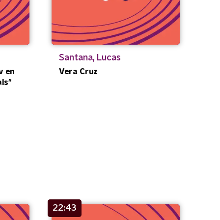
Santana, Lucas
v en
Vera Cruz
als"
22:43