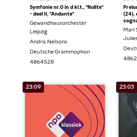
Symfonie nr.0 in d kl.t., "Nullte"
Prelu
- deel II, "Andante"
(24),
sogn
Gewandhausorchester
Mari 
Leipzig
Julie
Andris Nelsons
Deut
Deutsche Grammophon
486
4864528
23:09
23:03