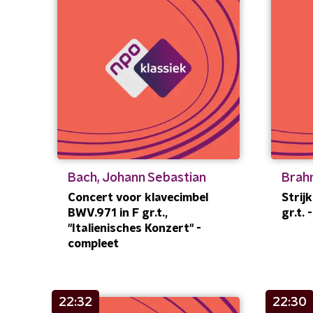
Bach, Johann Sebastian
Brah
Concert voor klavecimbel
Strij
BWV.971 in F gr.t.,
gr.t.
"Italienisches Konzert" -
compleet
22:32
22:30