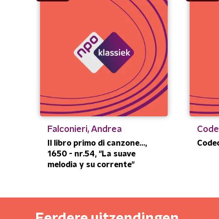
Falconieri, Andrea
Code
Il libro primo di canzone...,
Code
1650 - nr.54, "La suave
melodia y su corrente"
Eerdere uitzendingen