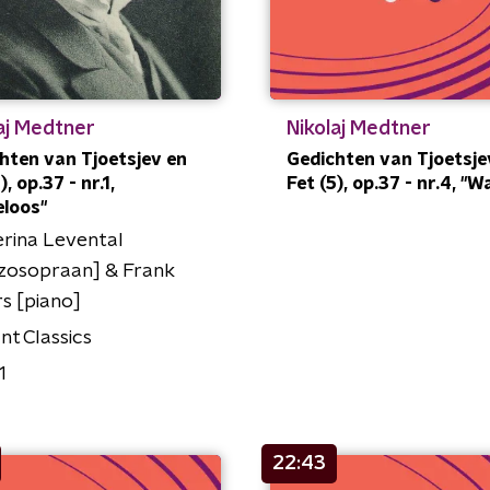
aj Medtner
Nikolaj Medtner
hten van Tjoetsjev en
Gedichten van Tjoetsje
), op.37 - nr.1,
Fet (5), op.37 - nr.4, "W
eloos"
rina Levental
zosopraan] & Frank
s [piano]
ant Classics
1
22:43