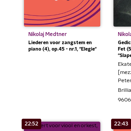
Nikolaj Medtner
Nikol
Liederen voor zangstem en
Gedic
piano (4), op.45 - nr.1, "Elegie"
Fet (5
"Slap
Ekate
[mez
Peter
Brilli
9606
22:52
22:43