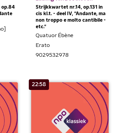
, op.84
Strijkkwartet nr.14, op.131 in
ndante
cis kl.t. - deel IV, "Andante, ma
non troppo e molto cantibile -
etc."
no]
Quatuor Ébène
Erato
9029532978
22:58