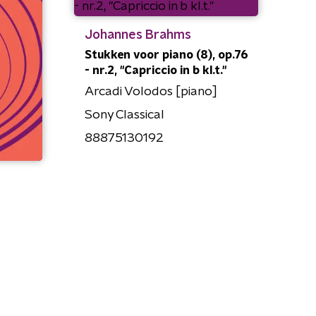
Johannes Brahms
Stukken voor piano (8), op.76
- nr.2, "Capriccio in b kl.t."
Arcadi Volodos [piano]
Sony Classical
88875130192