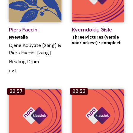
Piers Faccini
Kverndokk, Gisle
Nyewalla
Three Pictures (versie
voor orkest) - compleet
Djene Kouyate [zang] &
Piers Faccini [zang]
Beating Drum
nvt
22:57
22:52