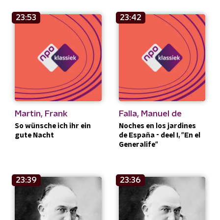
23:53
23:42
Martin, Frank
Falla, Manuel de
So wünsche ich ihr ein
Noches en los jardines
gute Nacht
de España - deel I, "En el
Generalife"
23:39
23:36