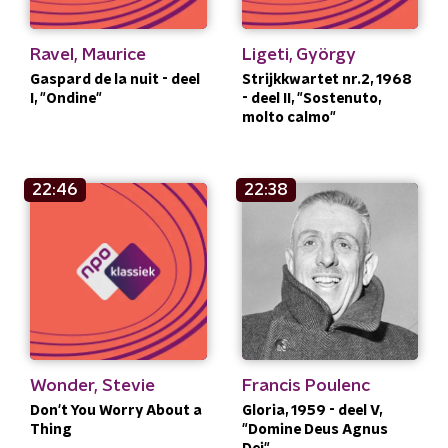
Ravel, Maurice
Ligeti, György
Gaspard de la nuit - deel
Strijkkwartet nr.2, 1968
I, "Ondine"
- deel II, "Sostenuto,
molto calmo"
22:46
22:38
Wonder, Stevie
Francis Poulenc
Don't You Worry About a
Gloria, 1959 - deel V,
Thing
"Domine Deus Agnus