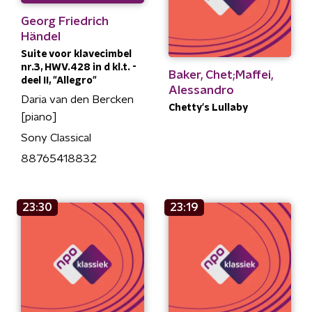
Georg Friedrich
Händel
Suite voor klavecimbel
nr.3, HWV.428 in d kl.t. -
Baker, Chet;Maffei,
deel II, "Allegro"
Alessandro
Daria van den Bercken
Chetty's Lullaby
[piano]
Sony Classical
88765418832
23:30
23:19