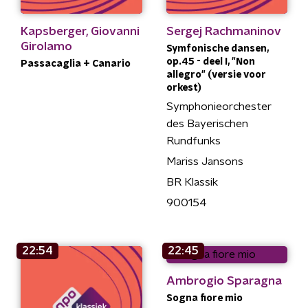
Kapsberger, Giovanni
Sergej Rachmaninov
Girolamo
Symfonische dansen,
op.45 - deel I, "Non
Passacaglia + Canario
allegro" (versie voor
orkest)
Symphonieorchester
des Bayerischen
Rundfunks
Mariss Jansons
BR Klassik
900154
22:54
22:45
Ambrogio Sparagna
Sogna fiore mio