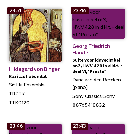
23:51
23:46
Georg Friedrich
Händel
Suite voor klavecimbel
nr.3, HWV.428 in d kl.t. -
Hildegard von Bingen
deel VI, "Presto"
Karitas habundat
Daria van den Bercken
Sibil-la Ensemble
[piano]
TRPTK
Sony Classical;Sony
TTK0120
88765418832
23:46
23:43