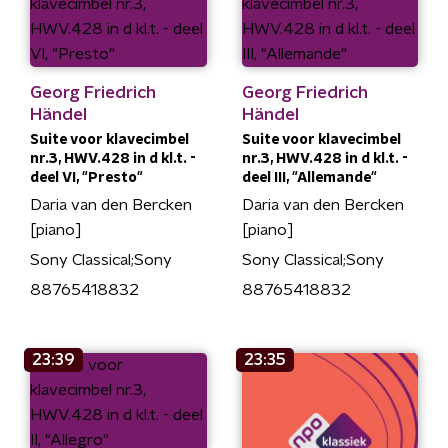
Georg Friedrich
Georg Friedrich
Händel
Händel
Suite voor klavecimbel
Suite voor klavecimbel
nr.3, HWV.428 in d kl.t. -
nr.3, HWV.428 in d kl.t. -
deel VI, "Presto"
deel III, "Allemande"
Daria van den Bercken
Daria van den Bercken
[piano]
[piano]
Sony Classical;Sony
Sony Classical;Sony
88765418832
88765418832
23:39
23:35