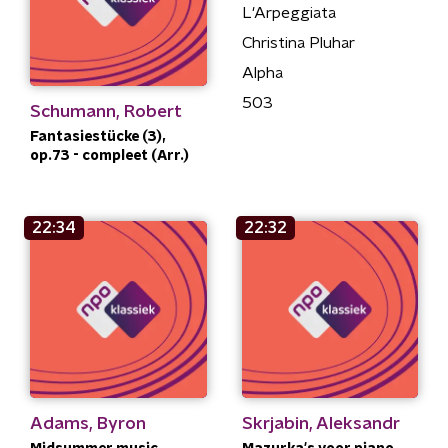
L'Arpeggiata
Christina Pluhar
Alpha
503
Schumann, Robert
Fantasiestücke (3),
op.73 - compleet (Arr.)
22:34
22:32
Adams, Byron
Skrjabin, Aleksandr