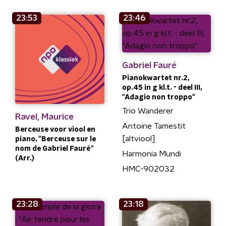
23:53
23:46
Gabriel Fauré
Pianokwartet nr.2,
op.45 in g kl.t. - deel III,
"Adagio non troppo"
Trio Wanderer
Ravel, Maurice
Antoine Tamestit
Berceuse voor viool en
[altviool]
piano, "Berceuse sur le
nom de Gabriel Fauré"
Harmonia Mundi
(Arr.)
HMC-902032
23:28
23:18