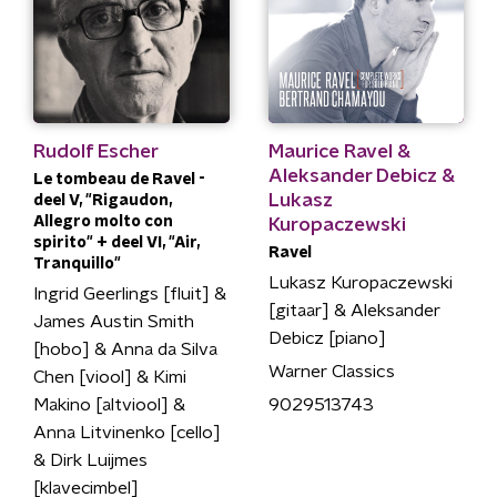
Rudolf Escher
Maurice Ravel &
Aleksander Debicz &
Le tombeau de Ravel -
Lukasz
deel V, "Rigaudon,
Allegro molto con
Kuropaczewski
spirito" + deel VI, "Air,
Ravel
Tranquillo"
Lukasz Kuropaczewski
Ingrid Geerlings [fluit] &
[gitaar] & Aleksander
James Austin Smith
Debicz [piano]
[hobo] & Anna da Silva
Warner Classics
Chen [viool] & Kimi
Makino [altviool] &
9029513743
Anna Litvinenko [cello]
& Dirk Luijmes
[klavecimbel]