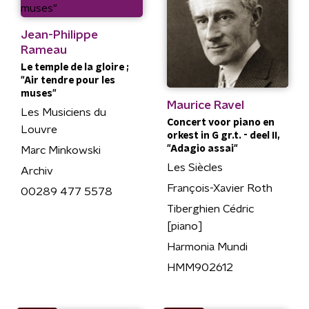
Jean-Philippe
Rameau
Le temple de la gloire ;
"Air tendre pour les
muses"
Maurice Ravel
Les Musiciens du
Concert voor piano en
Louvre
orkest in G gr.t. - deel II,
"Adagio assai"
Marc Minkowski
Les Siècles
Archiv
François-Xavier Roth
00289 477 5578
Tiberghien Cédric
[piano]
Harmonia Mundi
HMM902612