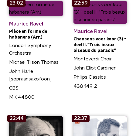
23:02
22:59
Maurice Ravel
Maurice Ravel
Pièce en forme de
habanera (Arr.)
Chansons voor koor (3) -
deel II, "Trois beaux
London Symphony
oiseaux du paradis"
Orchestra
Monteverdi Choir
Michael Tilson Thomas
John Eliot Gardiner
John Harle
Philips Classics
[sopraansaxofoon]
438 149-2
CBS
MK 44800
22:44
22:37