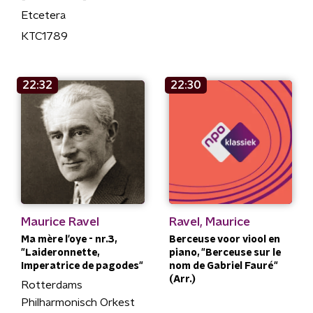
Etcetera
KTC1789
22:32
22:30
Maurice Ravel
Ravel, Maurice
Ma mère l'oye - nr.3,
Berceuse voor viool en
"Laideronnette,
piano, "Berceuse sur le
Imperatrice de pagodes"
nom de Gabriel Fauré"
(Arr.)
Rotterdams
Philharmonisch Orkest