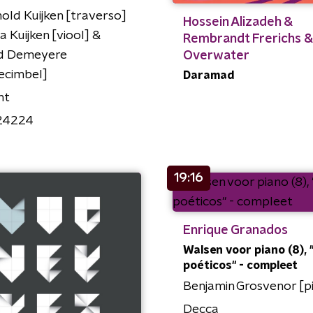
old Kuijken [traverso]
Hossein Alizadeh &
a Kuijken [viool] &
Rembrandt Frerichs &
d Demeyere
Overwater
ecimbel]
Daramad
nt
24224
19:16
Enrique Granados
Walsen voor piano (8), 
poéticos" - compleet
Benjamin Grosvenor [p
Decca