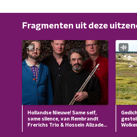
Fragmenten uit deze uitze
Hollandse Nieuwe! Same self,
Gedich
same silence, van Rembrandt
gestol
Frerichs Trio & Hossein Alizadeh,
Wolke
deel 1/pianoforte