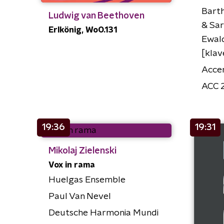
Barth
Ludwig van Beethoven
& Sar
Erlkönig, WoO.131
Ewal
[klav
Acce
ACC 
19:36
19:31
Mikolaj Zielenski
Vox in rama
Huelgas Ensemble
Paul Van Nevel
Deutsche Harmonia Mundi