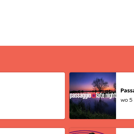
Pass
wo 5