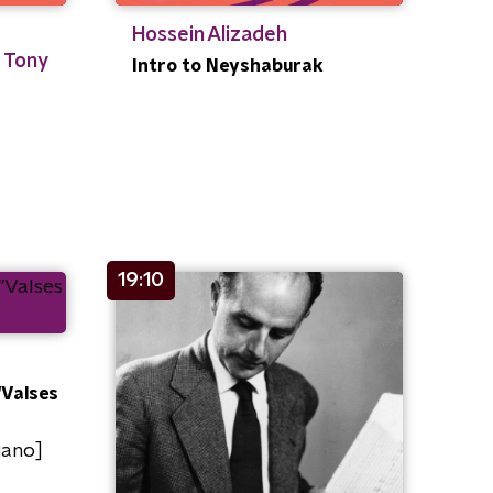
Hossein Alizadeh
 Tony
Intro to Neyshaburak
19:10
"Valses
iano]