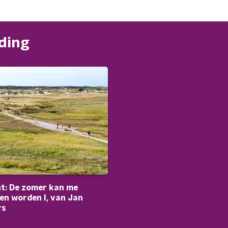
nding
t: De zomer kan me
en worden I, van Jan
rs