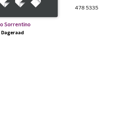
478 5335
o Sorrentino
/ Dageraad