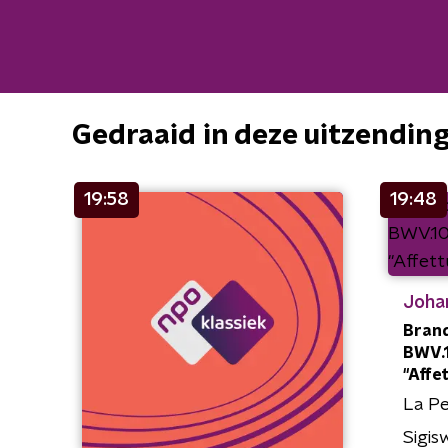
Gedraaid in deze uitzendin
19:58
19:48
Joha
Brand
BWV.10
"Affe
La Pe
Sigis