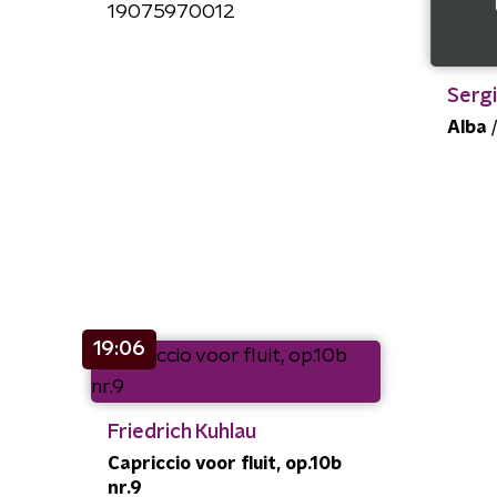
19075970012
Sergi
Alba 
19:06
Friedrich Kuhlau
Capriccio voor fluit, op.10b
nr.9