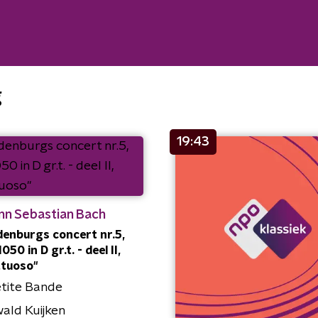
g
19:43
nn Sebastian Bach
enburgs concert nr.5,
50 in D gr.t. - deel II,
ttuoso"
tite Bande
wald Kuijken