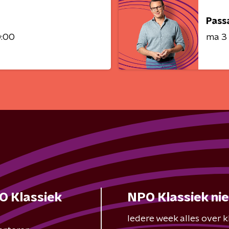
Pass
0:00
ma 3
O Klassiek
NPO Klassiek ni
Iedere week alles over kl