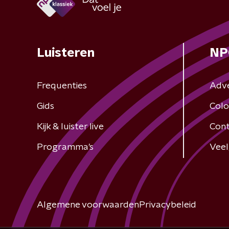
Luisteren
NP
Frequenties
Adv
Gids
Colo
Kijk & luister live
Cont
Programma's
Veel
Algemene voorwaarden
Privacybeleid