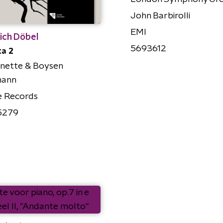
John Barbirolli
EMI
ich Döbel
5693612
ta 2
inette & Boysen
ann
e Records
5279