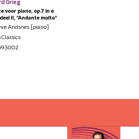
rd Grieg
e voor piano, op.7 in e
- deel II, "Andante molto"
Ove Andsnes [piano]
n Classics
593002