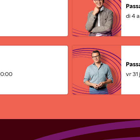
Pass
di 4 
Pass
00:00
vr 31 j