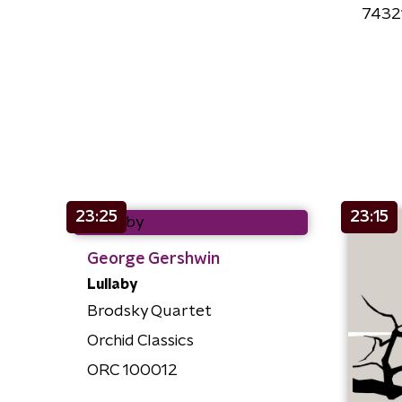
7432
23:25
23:15
George Gershwin
Lullaby
Brodsky Quartet
Orchid Classics
ORC 100012