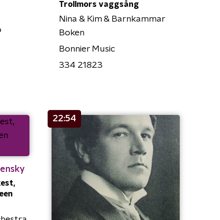
Trollmors vaggsång
Nina & Kim & Barnkammar
o
Boken
Bonnier Music
334 21823
22:54
rensky
est,
 een
hestra