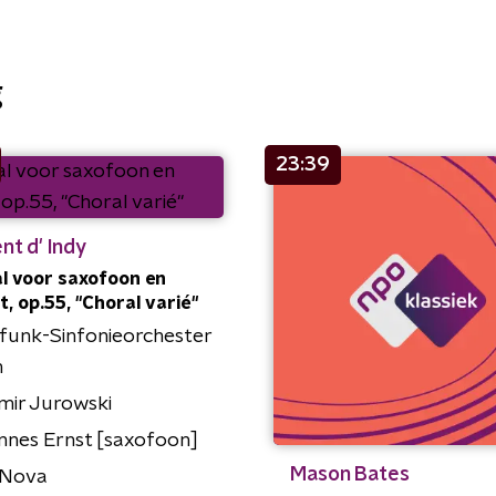
g
23:39
nt d' Indy
l voor saxofoon en
t, op.55, "Choral varié"
funk-Sinfonieorchester
n
mir Jurowski
nnes Ernst [saxofoon]
Mason Bates
 Nova