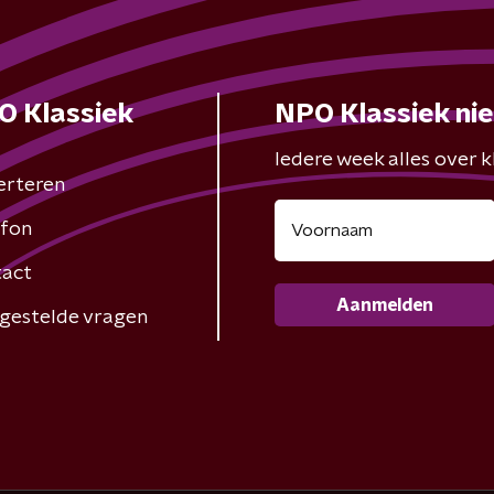
O Klassiek
NPO Klassiek ni
Iedere week alles over kl
erteren
fon
act
Aanmelden
gestelde vragen