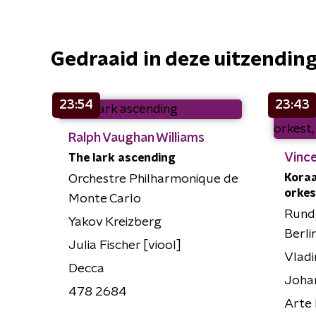
Gedraaid in deze uitzendin
23:54
23:43
Ralph Vaughan Williams
Vince
The lark ascending
Koraa
Orchestre Philharmonique de
orkes
Monte Carlo
Rund
Yakov Kreizberg
Berli
Julia Fischer [viool]
Vladi
Decca
Joha
478 2684
Arte