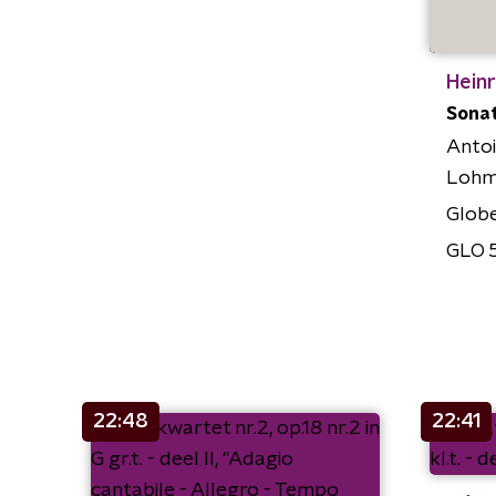
Heinr
Sona
Anto
Lohm
Glob
GLO 
22:48
22:41