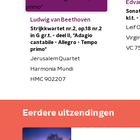
Edva
Sonat
kl.t. 
Ludwig van Beethoven
Leif 
Strijkkwartet nr.2, op.18 nr.2
in G gr.t. - deel II, "Adagio
Virgi
cantabile - Allegro - Tempo
VC 7
primo"
Jerusalem Quartet
Harmonia Mundi
HMC 902207
Eerdere uitzendingen