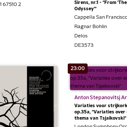
Sirens, nr.1 - "From 'The
1 67510 2
Odyssey'"
Cappella San Francisc
Ragnar Bohlin
Delos
DE3573
23:00
Anton Stepanovitsj A
Variaties voor strijkork
op.35a, "Variaties over
thema van Tsjaikovski"
London Symphony Orc