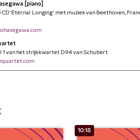
Hasegawa [piano]
 CD 'Eternal Longing' met muziek van Beethoven, Fran
n
kohasegawa.com
wartet
l 1 van het strijkkwartet D.94 van Schubert
quartet.com
g
10:18