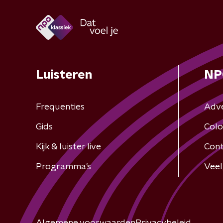
Luisteren
NP
Frequenties
Adv
Gids
Colo
Kijk & luister live
Cont
Programma's
Veel