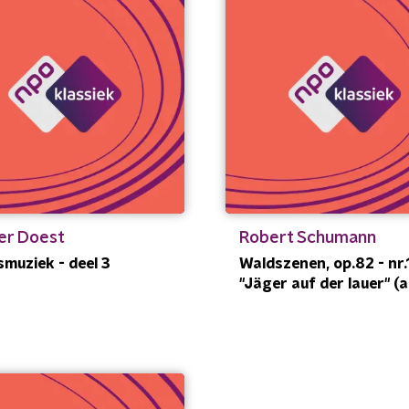
er Doest
Robert Schumann
smuziek - deel 3
Waldszenen, op.82 - nr.1
"Jäger auf der lauer" (a