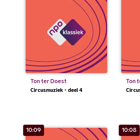
Ton ter Doest
Ton t
Circusmuziek - deel 4
Circu
10:09
10:08