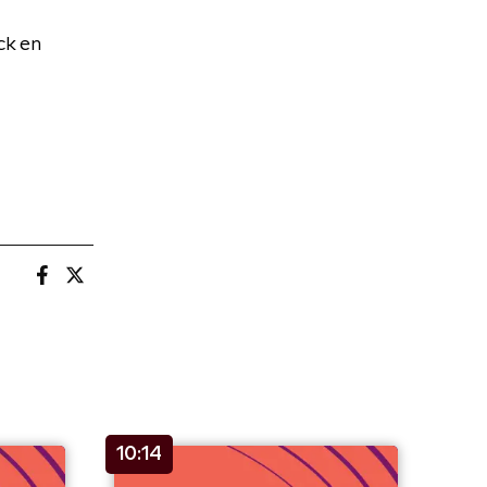
ck en
10:14