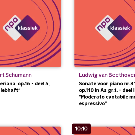
rt Schumann
Ludwig van Beethove
eriana, op.16 - deel 5,
Sonate voor piano nr.31
 lebhaft"
op.110 in As gr.t. - deel I
"Moderato cantabile m
espressivo"
10:10