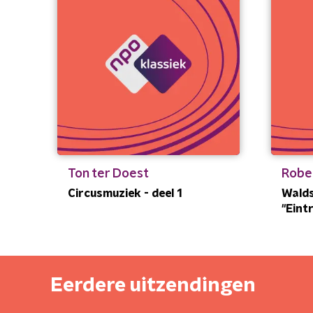
Ton ter Doest
Robe
Circusmuziek - deel 1
Walds
"Eintr
Eerdere uitzendingen