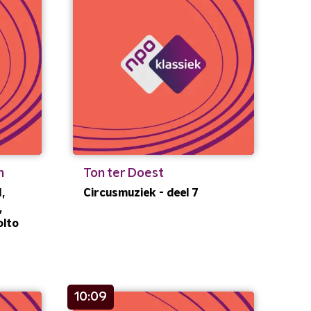
n
Ton ter Doest
,
Circusmuziek - deel 7
,
olto
10:09