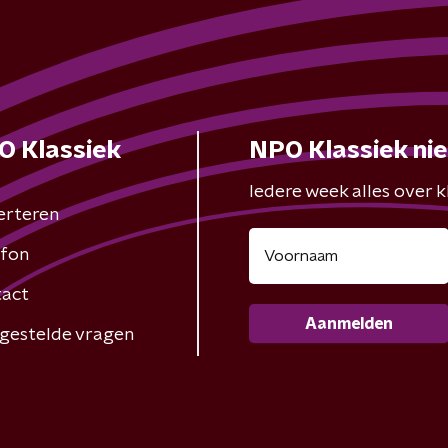
O Klassiek
NPO Klassiek ni
Iedere week alles over kl
erteren
fon
act
Aanmelden
gestelde vragen