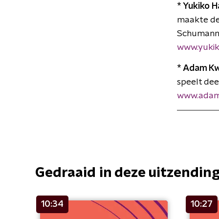
* Yukiko 
maakte de
Schuman
www.yuki
* Adam K
speelt dee
www.adam
Gedraaid in deze uitzendin
10:34
10:27