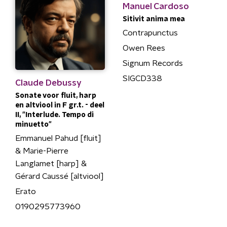
Manuel Cardoso
Sitivit anima mea
Contrapunctus
Owen Rees
Signum Records
SIGCD338
Claude Debussy
Sonate voor fluit, harp
en altviool in F gr.t. - deel
II, "Interlude. Tempo di
minuetto"
Emmanuel Pahud [fluit]
& Marie-Pierre
Langlamet [harp] &
Gérard Caussé [altviool]
Erato
0190295773960