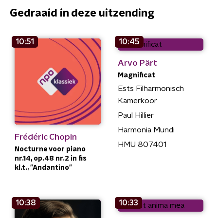
Gedraaid in deze uitzending
10:51
10:45
Arvo Pärt
Magnificat
Ests Filharmonisch
Kamerkoor
Paul Hillier
Harmonia Mundi
Frédéric Chopin
HMU 807401
Nocturne voor piano
nr.14, op.48 nr.2 in fis
kl.t., "Andantino"
10:38
10:33