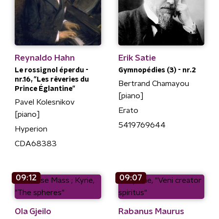
Reynaldo Hahn
Erik Satie
Le rossignol éperdu -
Gymnopédies (3) - nr.2
nr.16, "Les rêveries du
Bertrand Chamayou
Prince Églantine"
[piano]
Pavel Kolesnikov
Erato
[piano]
5419769644
Hyperion
CDA68383
09:12
09:07
Ola Gjeilo
Rabanus Maurus