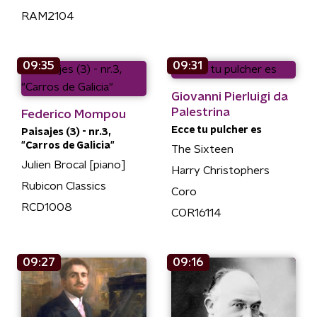
RAM2104
09:35
09:31
Giovanni Pierluigi da
Palestrina
Federico Mompou
Ecce tu pulcher es
Paisajes (3) - nr.3,
"Carros de Galicia"
The Sixteen
Julien Brocal [piano]
Harry Christophers
Rubicon Classics
Coro
RCD1008
COR16114
09:27
09:16