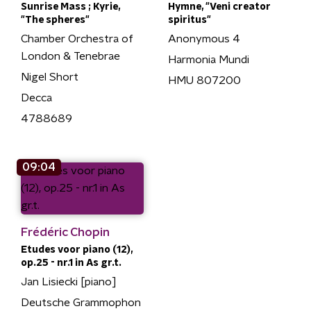
Sunrise Mass ; Kyrie,
Hymne, "Veni creator
"The spheres"
spiritus"
Chamber Orchestra of
Anonymous 4
London & Tenebrae
Harmonia Mundi
Nigel Short
HMU 807200
Decca
4788689
09:04
Frédéric Chopin
Etudes voor piano (12),
op.25 - nr.1 in As gr.t.
Jan Lisiecki [piano]
Deutsche Grammophon