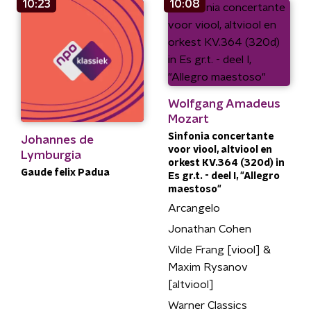
10:23
10:08
Wolfgang Amadeus
Mozart
Sinfonia concertante
Johannes de
voor viool, altviool en
Lymburgia
orkest KV.364 (320d) in
Gaude felix Padua
Es gr.t. - deel I, "Allegro
maestoso"
Arcangelo
Jonathan Cohen
Vilde Frang [viool] &
Maxim Rysanov
[altviool]
Warner Classics