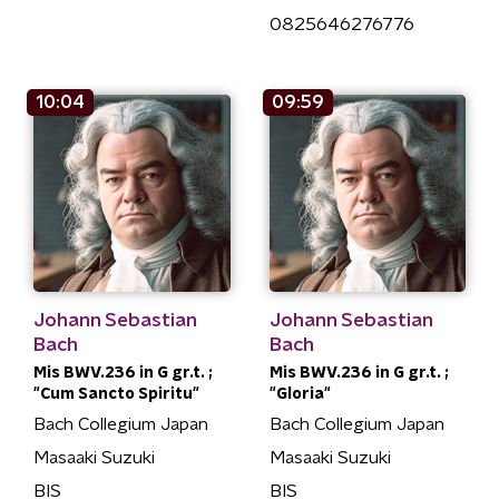
0825646276776
10:04
09:59
Johann Sebastian
Johann Sebastian
Bach
Bach
Mis BWV.236 in G gr.t. ;
Mis BWV.236 in G gr.t. ;
"Cum Sancto Spiritu"
"Gloria"
Bach Collegium Japan
Bach Collegium Japan
Masaaki Suzuki
Masaaki Suzuki
BIS
BIS