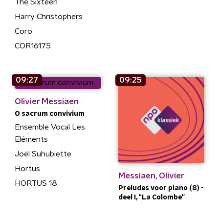
The Sixteen
Harry Christophers
Coro
COR16175
09:27
09:25
Olivier Messiaen
O sacrum convivium
Ensemble Vocal Les
Eléments
Joël Suhubiette
Hortus
Messiaen, Olivier
HORTUS 18
Preludes voor piano (8) -
deel I, "La Colombe''