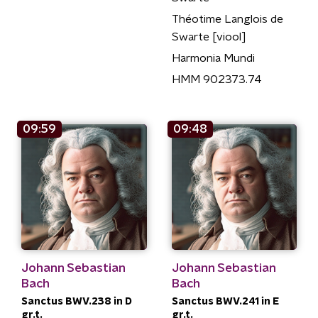
Théotime Langlois de
Swarte [viool]
Harmonia Mundi
HMM 902373.74
09:59
09:48
Johann Sebastian
Johann Sebastian
Bach
Bach
Sanctus BWV.238 in D
Sanctus BWV.241 in E
gr.t.
gr.t.