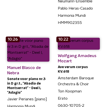
Neumann-Ensemble
Pablo Heras-Casado
Harmonia Mundi
HMM902355
10:26
10:22
Wolfgang Amadeus
Mozart
Ave verum corpus
Manuel Blasco de
KV.618
Nebra
Amsterdam Baroque
Sonate voor piano nr.3
in D gr.t., "Abadia de
Orchestra & Choir
Montserrat" - Deel I,
Ton Koopman
"Adagio"
Erato
Javier Perianes [piano]
0630-10705-2
Harmonia Mundi