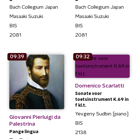
Bach Collegium Japan
Bach Collegium Japan
Masaaki Suzuki
Masaaki Suzuki
BIS
BIS
2081
2081
09:39
09:32
Domenico Scarlatti
Sonate voor
toetsinstrument K.69 in
f kl.t.
Yevgeny Sudbin [piano]
Giovanni Pierluigi da
BIS
Palestrina
Pange lingua
2138