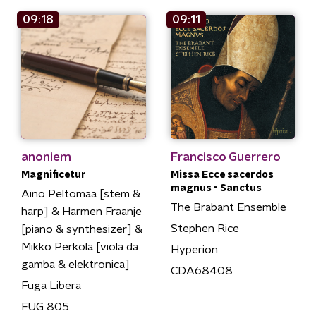
09:18
09:11
anoniem
Francisco Guerrero
Magnificetur
Missa Ecce sacerdos
magnus - Sanctus
Aino Peltomaa [stem &
The Brabant Ensemble
harp] & Harmen Fraanje
Stephen Rice
[piano & synthesizer] &
Mikko Perkola [viola da
Hyperion
gamba & elektronica]
CDA68408
Fuga Libera
FUG 805