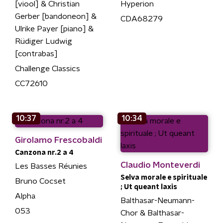
[viool] & Christian
Hyperion
Gerber [bandoneon] &
CDA68279
Ulrike Payer [piano] &
Rüdiger Ludwig
[contrabas]
Challenge Classics
CC72610
10:37
10:34
Girolamo Frescobaldi
Canzona nr.2 a 4
Claudio Monteverdi
Les Basses Réunies
Selva morale e spirituale
Bruno Cocset
; Ut queant laxis
Alpha
Balthasar-Neumann-
053
Chor & Balthasar-