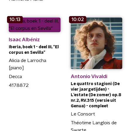
10:13
10:02
Isaac Albéniz
Iberia, boek 1 - deel III, "El
corpus en Sevilla"
Alicia de Larrocha
[piano]
Antonio Vivaldi
Decca
Le quattro stagioni (De
4178872
vier jaargetijden) -
L'estate (De zomer) op.8
nr.2, RV.315 (versie uit
Genua) - compleet
Le Consort
Théotime Langlois de
Swarte