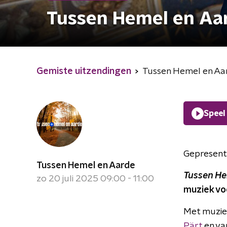
Tussen Hemel en Aa
Gemiste uitzendingen
Tussen Hemel en Aa
Speel
Gepresent
Tussen Hemel en Aarde
Tussen He
zo 20 juli 2025 09:00 - 11:00
muziek vo
Met muziek
Pärt
en v