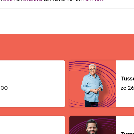
Tuss
1:00
zo 26 