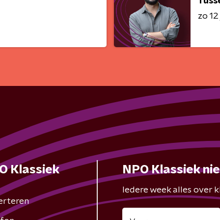
Tuss
zo 12 
O Klassiek
NPO Klassiek ni
Iedere week alles over kl
erteren