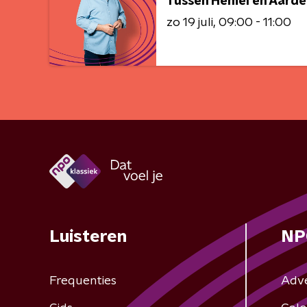
Tussen Hemel en Aarde
zo 19 juli
09:00 - 11:00
Luisteren
NP
Frequenties
Adv