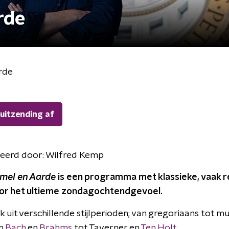
rde
rde
 uitzending af
eerd door:
Wilfred Kemp
mel en Aarde
is een programma met klassieke, vaak r
or het ultieme zondagochtendgevoel.
 uit verschillende stijlperioden; van gregoriaans tot m
an
Bach
en
Brahms
tot Taverner en
Ten Holt
.