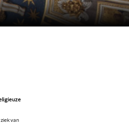
eligieuze
uziek van