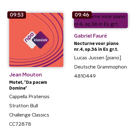
09:53
09:46
Gabriel Fauré
Nocturne voor piano
nr.4, op.36 in Es gr.t.
Lucas Jussen [piano]
Deutsche Grammophon
Jean Mouton
4810449
Motet, "Da pacem
Domine"
Cappella Pratensis
Stratton Bull
Challenge Classics
CC72878