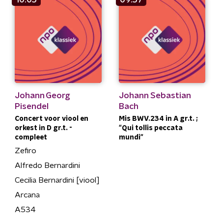
Johann Georg
Johann Sebastian
Pisendel
Bach
Concert voor viool en
Mis BWV.234 in A gr.t. ;
orkest in D gr.t. -
"Qui tollis peccata
compleet
mundi"
Zefiro
Alfredo Bernardini
Cecilia Bernardini [viool]
Arcana
A534