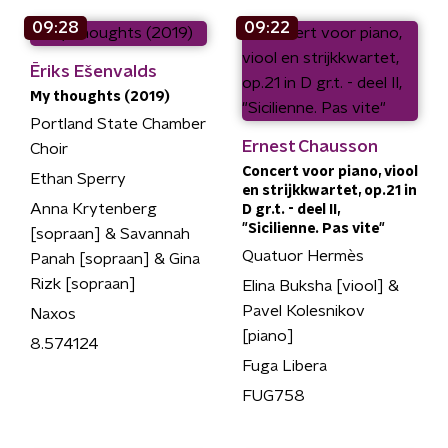
09:28
09:22
Ēriks Ešenvalds
My thoughts (2019)
Portland State Chamber
Ernest Chausson
Choir
Concert voor piano, viool
Ethan Sperry
en strijkkwartet, op.21 in
Anna Krytenberg
D gr.t. - deel II,
"Sicilienne. Pas vite"
[sopraan] & Savannah
Quatuor Hermès
Panah [sopraan] & Gina
Rizk [sopraan]
Elina Buksha [viool] &
Pavel Kolesnikov
Naxos
[piano]
8.574124
Fuga Libera
FUG758