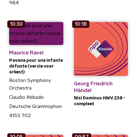
984
10:30
10:18
Maurice Ravel
Pavane pour une infante
défunte (versie voor
orkest)
Boston Symphony
Georg Friedrich
Orchestra
Händel
Claudio Abbado
Nisi Dominus HWV.238 -
compleet
Deutsche Grammophon
4153 702
10:05
09:57