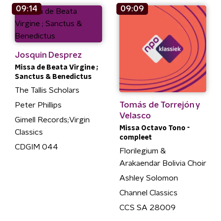
09:14
09:09
Josquin Desprez
Missa de Beata Virgine ;
Sanctus & Benedictus
The Tallis Scholars
Tomás de Torrejón y
Peter Phillips
Velasco
Gimell Records;Virgin
Missa Octavo Tono -
Classics
compleet
CDGIM 044
Florilegium &
Arakaendar Bolivia Choir
Ashley Solomon
Channel Classics
CCS SA 28009