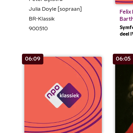
Julia Doyle [sopraan]
Felix
BR-Klassik
Bart
Symfon
900510
deel 
06:09
06:05