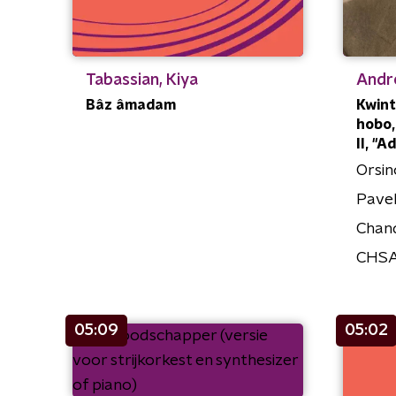
Tabassian, Kiya
Andr
Bâz âmadam
Kwint
hobo,
II, "A
Orsi
Pavel
Chan
CHSA
05:09
05:02