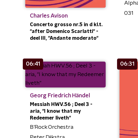
Alph
031
Charles Avison
Concerto grosso nr.5 in d kl.t.
"after Domenico Scarlatti" -
deel III, "Andante moderato"
06:41
06:31
Georg Friedrich Händel
Messiah HWV.56 ; Deel 3 -
aria, "I know that my
Redeemer liveth"
B'Rock Orchestra
Peter Dijkstra