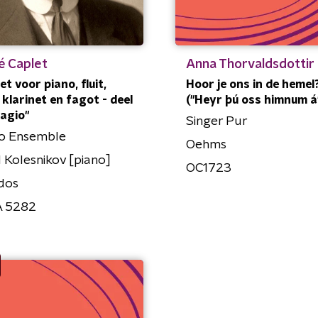
é Caplet
Anna Thorvaldsdottir
et voor piano, fluit,
Hoor je ons in de hemel
 klarinet en fagot - deel
("Heyr þú oss himnum á
dagio"
Singer Pur
no Ensemble
Oehms
 Kolesnikov [piano]
OC1723
dos
 5282