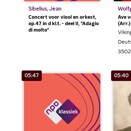
Sibelius, Jean
Wolf
Concert voor viool en orkest,
Ave v
op.47 in d kl.t. - deel II, "Adagio
(Arr.)
di molto"
Víkin
Deut
3502
05:47
05:40