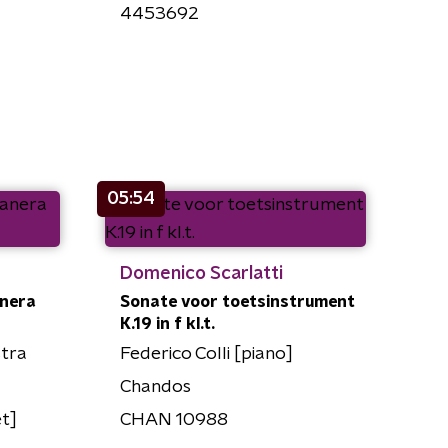
4453692
05:54
Domenico Scarlatti
anera
Sonate voor toetsinstrument
K.19 in f kl.t.
tra
Federico Colli [piano]
Chandos
t]
CHAN 10988