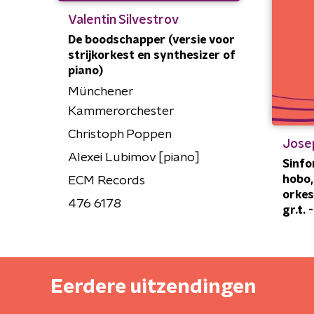
Valentin Silvestrov
De boodschapper (versie voor
strijkorkest en synthesizer of
piano)
Münchener
Kammerorchester
Christoph Poppen
Jose
Alexei Lubimov [piano]
Sinfo
hobo, 
ECM Records
orkes
476 6178
gr.t. 
Eerdere uitzendingen