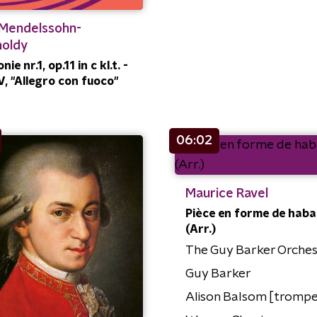
 Mendelssohn-
holdy
ie nr.1, op.11 in c kl.t. -
IV, "Allegro con fuoco"
06:02
Maurice Ravel
Pièce en forme de hab
(Arr.)
The Guy Barker Orches
Guy Barker
Alison Balsom [trompe