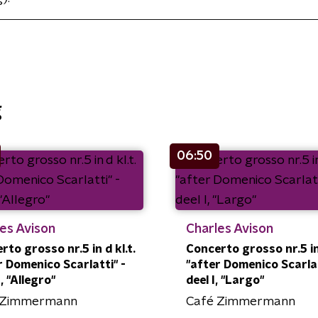
g
06:50
es Avison
Charles Avison
rto grosso nr.5 in d kl.t.
Concerto grosso nr.5 in 
r Domenico Scarlatti" -
"after Domenico Scarlat
I, "Allegro"
deel I, "Largo"
 Zimmermann
Café Zimmermann