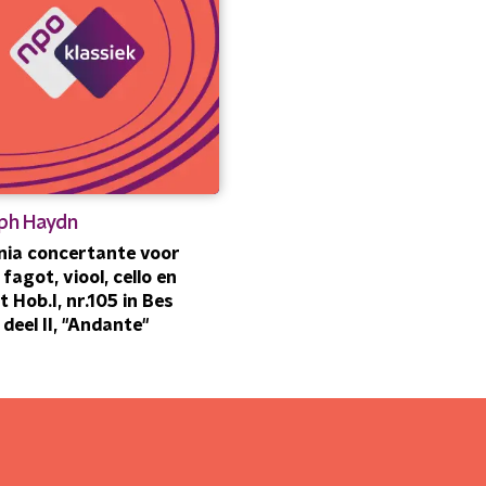
ph Haydn
nia concertante voor
fagot, viool, cello en
t Hob.I, nr.105 in Bes
- deel II, "Andante"