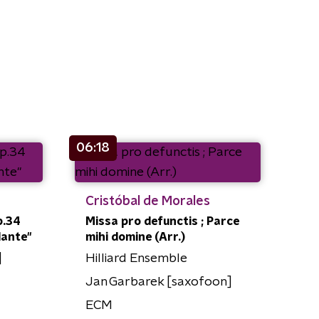
06:18
Cristóbal de Morales
p.34
Missa pro defunctis ; Parce
llante"
mihi domine (Arr.)
]
Hilliard Ensemble
Jan Garbarek [saxofoon]
ECM