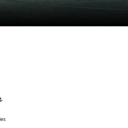
g,
ies