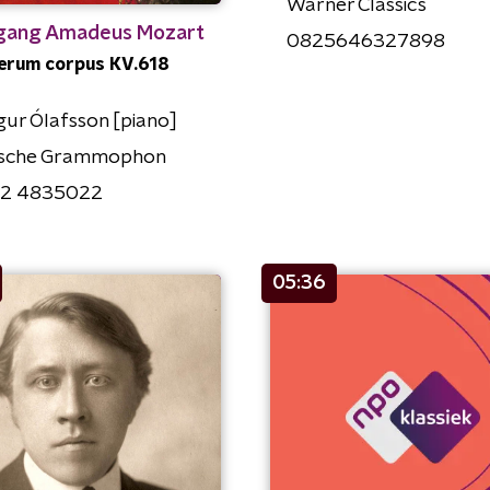
Warner Classics
gang Amadeus Mozart
0825646327898
erum corpus KV.618
gur Ólafsson [piano]
sche Grammophon
2 4835022
05:36