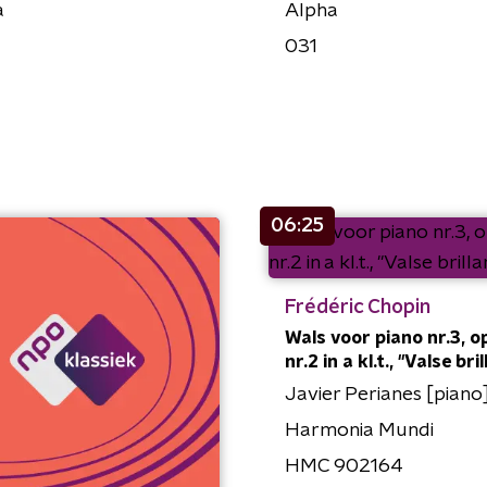
a
Alpha
031
06:25
Frédéric Chopin
Wals voor piano nr.3, o
nr.2 in a kl.t., "Valse bri
Javier Perianes [piano
Harmonia Mundi
HMC 902164