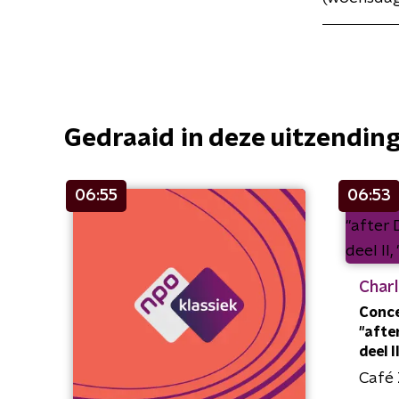
Gedraaid in deze uitzendin
06:55
06:53
Charl
Conce
"afte
deel I
Café