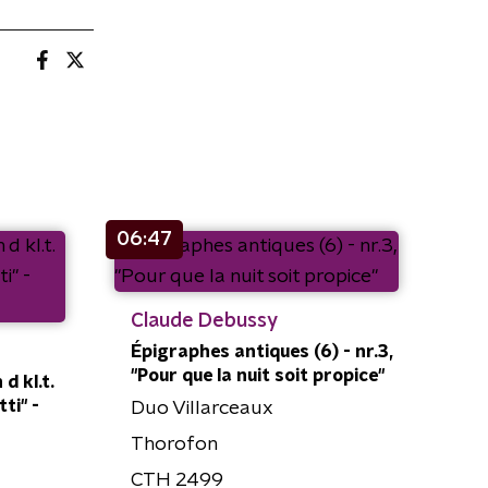
06:47
Claude Debussy
Épigraphes antiques (6) - nr.3,
"Pour que la nuit soit propice"
d kl.t.
ti" -
Duo Villarceaux
Thorofon
CTH 2499