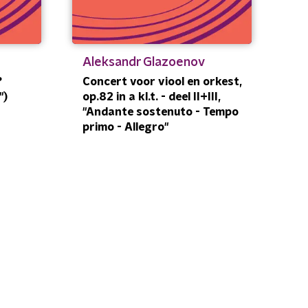
Aleksandr Glazoenov
?
Concert voor viool en orkest,
")
op.82 in a kl.t. - deel II+III,
"Andante sostenuto - Tempo
primo - Allegro"