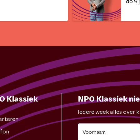
do 9 j
O Klassiek
NPO Klassiek ni
Iedere week alles over kl
erteren
fon