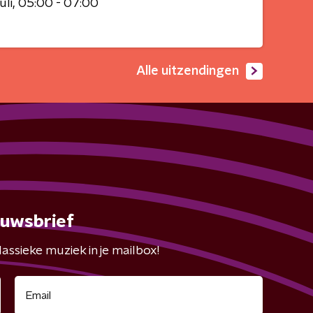
uli
05:00 - 07:00
Alle uitzendingen
euwsbrief
assieke muziek in je mailbox!