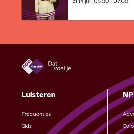
di 14 juli
05:00 - 07:00
Luisteren
NP
Frequenties
Adv
Gids
Colo