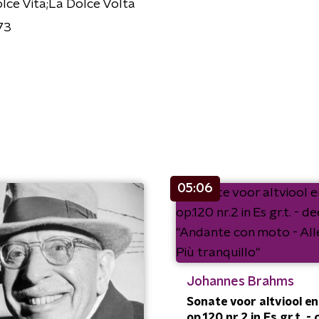
lce Vita;La Dolce Volta
73
05:06
Johannes Brahms
Sonate voor altviool en
op.120 nr.2 in Es gr.t. - d