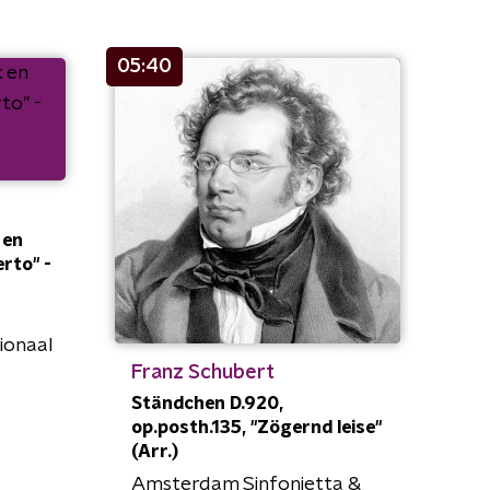
05:40
 en
rto" -
ionaal
Franz Schubert
Ständchen D.920,
op.posth.135, "Zögernd leise"
(Arr.)
Amsterdam Sinfonietta &