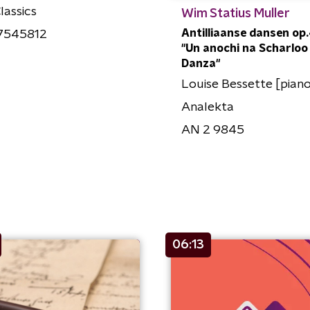
lassics
Wim Statius Muller
Antilliaanse dansen op.4
7545812
"Un anochi na Scharloo 
Danza"
Louise Bessette [pian
Analekta
AN 2 9845
06:13