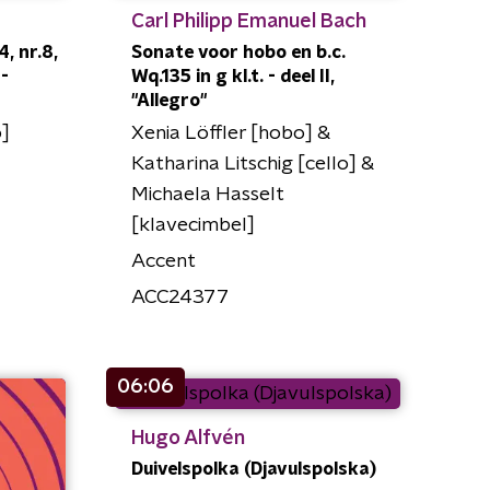
Carl Philipp Emanuel Bach
, nr.8,
Sonate voor hobo en b.c.
-
Wq.135 in g kl.t. - deel II,
"Allegro"
o]
Xenia Löffler [hobo] &
Katharina Litschig [cello] &
Michaela Hasselt
[klavecimbel]
Accent
ACC24377
06:06
Hugo Alfvén
Duivelspolka (Djavulspolska)