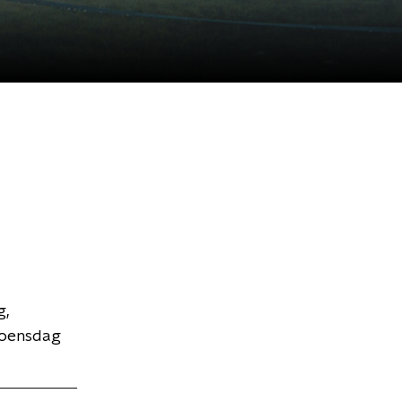
g,
woensdag