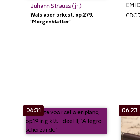
EMI C
Johann Strauss (jr.)
Wals voor orkest, op.279,
CDC 
"Morgenblätter"
06:31
06:23