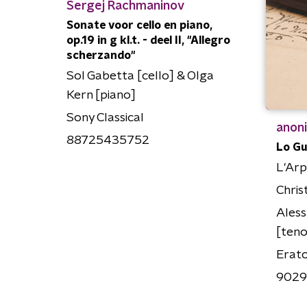
Sergej Rachmaninov
Sonate voor cello en piano,
op.19 in g kl.t. - deel II, "Allegro
scherzando"
Sol Gabetta [cello] & Olga
Kern [piano]
Sony Classical
anon
88725435752
Lo Gu
L'Ar
Chris
Ales
[teno
Erat
9029