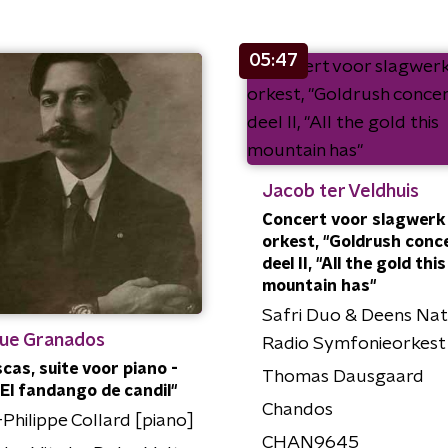
05:47
Jacob ter Veldhuis
Concert voor slagwerk
orkest, "Goldrush conce
deel II, "All the gold this
mountain has"
Safri Duo & Deens Nat
que Granados
Radio Symfonieorkest
cas, suite voor piano -
Thomas Dausgaard
 "El fandango de candil"
Chandos
Philippe Collard [piano]
CHAN9645