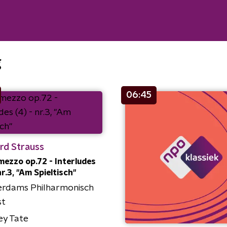
g
06:45
rd Strauss
mezzo op.72 - Interludes
nr.3, "Am Spieltisch"
erdams Philharmonisch
st
ey Tate