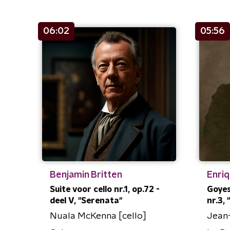
06:02
05:56
Benjamin Britten
Enri
Suite voor cello nr.1, op.72 -
Goyes
deel V, ''Serenata''
nr.3,
Nuala McKenna [cello]
Jean-