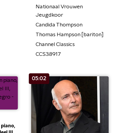
Nationaal Vrouwen
Jeugdkoor
Candida Thompson
Thomas Hampson [bariton]
Channel Classics
CCS38917
05:02
 piano,
eel III,