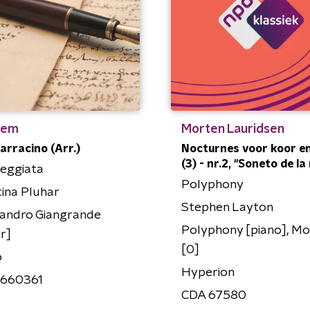
iem
Morten Lauridsen
arracino (Arr.)
Nocturnes voor koor en
(3) - nr.2, "Soneto de la
peggiata
Polyphony
tina Pluhar
Stephen Layton
sandro Giangrande
Polyphony [piano], Mo
r]
[0]
o
Hyperion
660361
CDA 67580