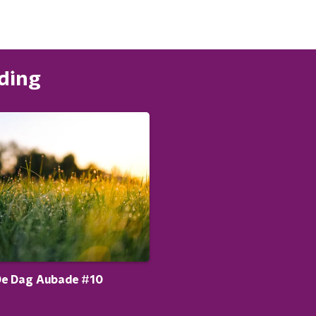
nding
De Dag Aubade #10