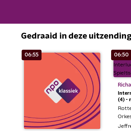
Gedraaid in deze uitzendin
06:55
06:50
Richa
Inter
(4) - 
Rott
Orke
Jeffr