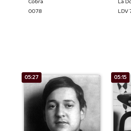
Cobra
La Do
0078
LDV 
05:27
05:15