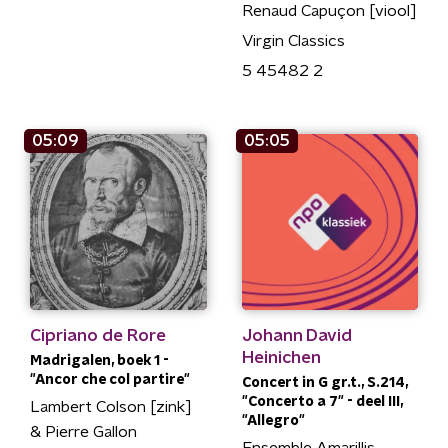
Renaud Capuçon [viool]
Virgin Classics
5 45482 2
05:09
05:05
Cipriano de Rore
Johann David
Heinichen
Madrigalen, boek 1 -
"Ancor che col partire"
Concert in G gr.t., S.214,
"Concerto a 7" - deel III,
Lambert Colson [zink]
"Allegro"
& Pierre Gallon