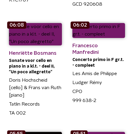
GCD 920608
06:08
06:02
Francesco
Manfredini
Henriëtte Bosmans
Concerto primo in F gr.t.
Sonate voor cello en
- compleet
piano in a kl.t. - deel II,
"Un poco allegretto"
Les Amis de Philippe
Doris Hochscheid
Ludger Rémy
[cello] & Frans van Ruth
CPO
[piano]
999 638-2
Tatlin Records
TA 002
05:55
05:51