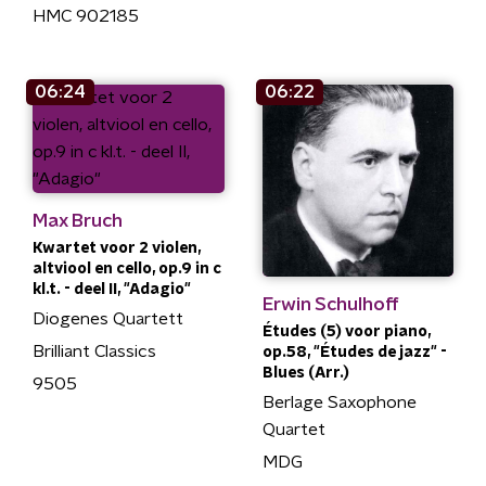
HMC 902185
06:24
06:22
Max Bruch
Kwartet voor 2 violen,
altviool en cello, op.9 in c
kl.t. - deel II, "Adagio"
Erwin Schulhoff
Diogenes Quartett
Études (5) voor piano,
Brilliant Classics
op.58, "Études de jazz" -
Blues (Arr.)
9505
Berlage Saxophone
Quartet
MDG