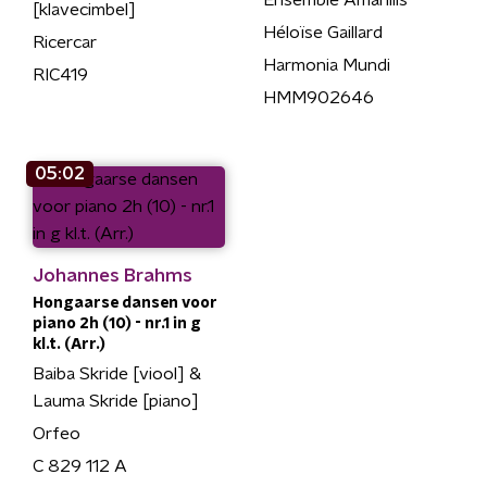
Ensemble Amarillis
[klavecimbel]
Héloïse Gaillard
Ricercar
Harmonia Mundi
RIC419
HMM902646
05:02
Johannes Brahms
Hongaarse dansen voor
piano 2h (10) - nr.1 in g
kl.t. (Arr.)
Baiba Skride [viool] &
Lauma Skride [piano]
Orfeo
C 829 112 A