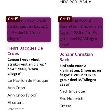
MDG 903 1834-6
06:15
06:13
Henri-Jacques De
Croes
Johann Christian
Bach
Concert voor viool,
strijkorkest en b.c, op.1,
Sinfonia voor 2
nr.4 - deel I, "Poco
klarinetten, 2 hoorns en
allegro"
fagot T.285 nr.1 in Es
gr.t. - deel IV, "Allegro
Le Pavillon de Musique
assai''
Ann Cnop
Nachtmusique
Ann Cnop [viool]
Eric Hoeprich
Et'cetera
Glossa
KTC1707