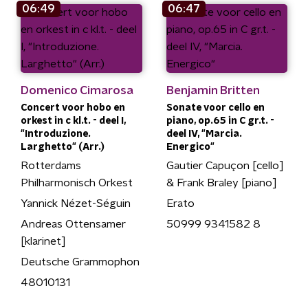
06:49
06:47
Domenico Cimarosa
Benjamin Britten
Concert voor hobo en
Sonate voor cello en
orkest in c kl.t. - deel I,
piano, op.65 in C gr.t. -
"Introduzione.
deel IV, "Marcia.
Larghetto" (Arr.)
Energico"
Rotterdams
Gautier Capuçon [cello]
Philharmonisch Orkest
& Frank Braley [piano]
Yannick Nézet-Séguin
Erato
Andreas Ottensamer
50999 9341582 8
[klarinet]
Deutsche Grammophon
48010131