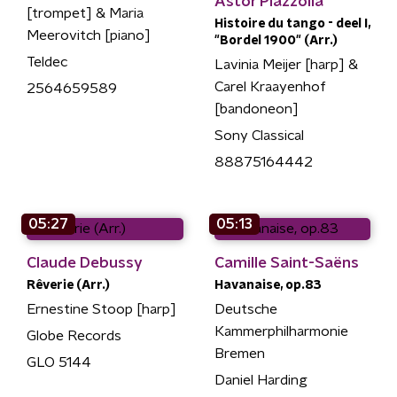
Astor Piazzolla
[trompet] & Maria
Histoire du tango - deel I,
Meerovitch [piano]
"Bordel 1900" (Arr.)
Teldec
Lavinia Meijer [harp] &
Carel Kraayenhof
2564659589
[bandoneon]
Sony Classical
88875164442
05:27
05:13
Claude Debussy
Camille Saint-Saëns
Rêverie (Arr.)
Havanaise, op.83
Ernestine Stoop [harp]
Deutsche
Kammerphilharmonie
Globe Records
Bremen
GLO 5144
Daniel Harding