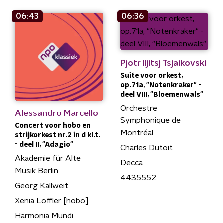
06:43
06:36
Pjotr Iljitsj Tsjaikovski
Suite voor orkest,
op.71a, "Notenkraker" -
deel VIII, "Bloemenwals"
Orchestre
Alessandro Marcello
Symphonique de
Concert voor hobo en
Montréal
strijkorkest nr.2 in d kl.t.
- deel II, "Adagio"
Charles Dutoit
Akademie für Alte
Decca
Musik Berlin
4435552
Georg Kallweit
Xenia Löffler [hobo]
Harmonia Mundi