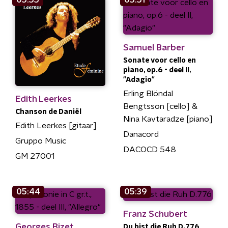
Samuel Barber
Sonate voor cello en
piano, op.6 - deel II,
"Adagio"
Erling Blöndal
Edith Leerkes
Bengtsson [cello] &
Chanson de Daniël
Nina Kavtaradze [piano]
Edith Leerkes [gitaar]
Danacord
Gruppo Music
DACOCD 548
GM 27001
05:44
05:39
Franz Schubert
Georges Bizet
Du bist die Ruh D.776