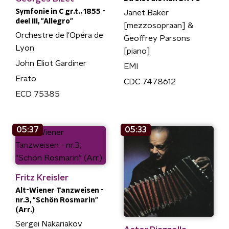
Symfonie in C gr.t., 1855 -
Janet Baker
deel III, "Allegro"
[mezzosopraan] &
Orchestre de l'Opéra de
Geoffrey Parsons
Lyon
[piano]
John Eliot Gardiner
EMI
Erato
CDC 7478612
ECD 75385
05:37
05:33
Fritz Kreisler
Alt-Wiener Tanzweisen -
nr.3, "Schön Rosmarin"
(Arr.)
Sergei Nakariakov