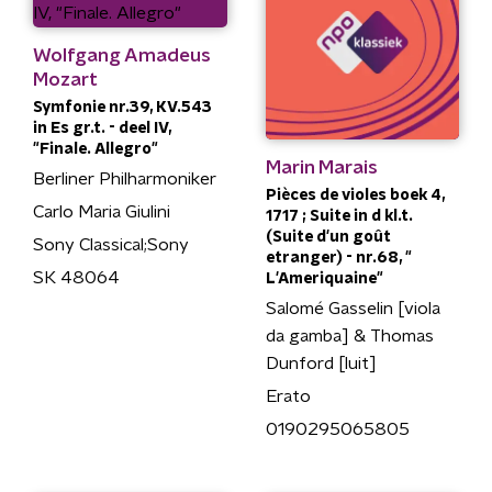
Wolfgang Amadeus
Mozart
Symfonie nr.39, KV.543
in Es gr.t. - deel IV,
"Finale. Allegro"
Marin Marais
Berliner Philharmoniker
Pièces de violes boek 4,
Carlo Maria Giulini
1717 ; Suite in d kl.t.
(Suite d'un goût
Sony Classical;Sony
etranger) - nr.68, "
SK 48064
L'Ameriquaine"
Salomé Gasselin [viola
da gamba] & Thomas
Dunford [luit]
Erato
0190295065805