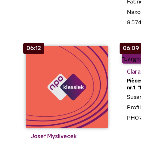
Fabri
Naxo
8.57
06:12
06:09
Clar
Pièces
nr.1, 
Susa
Profi
PH0
Josef Myslivecek