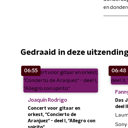
en donderd
Gedraaid in deze uitzendin
06:55
06:48
Fann
Joaquín Rodrigo
Das J
deel I
Concert voor gitaar en
orkest, "Concierto de
Lauma
Aranjuez" - deel I, "Allegro con
Sony 
spirito"