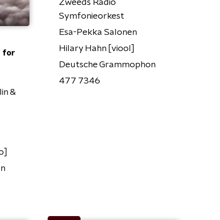
Zweeds Radio
Symfonieorkest
Esa-Pekka Salonen
Hilary Hahn [viool]
 for
Deutsche Grammophon
477 7346
in &
o]
on