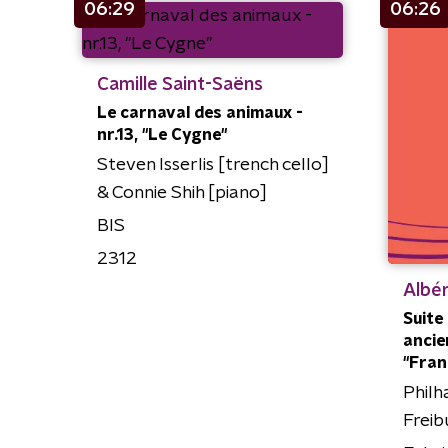
06:29
06:26
Camille Saint-Saëns
Le carnaval des animaux -
nr.13, "Le Cygne"
Steven Isserlis [trench cello]
& Connie Shih [piano]
BIS
2312
Albé
Suite
ancien
"Fran
Philh
Freib