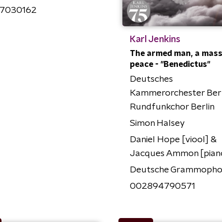
7030162
Karl Jenkins
The armed man, a mass
peace - "Benedictus"
Deutsches
Kammerorchester Berl
Rundfunkchor Berlin
Simon Halsey
Daniel Hope [viool] &
Jacques Ammon [pian
Deutsche Grammoph
002894790571