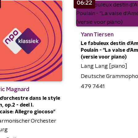
06:22
Yann Tiersen
Le fabuleux destin d'Am
Poulain - "La valse d'Am
(versie voor piano)
Lang Lang [piano]
Deutsche Grammoph
479 7441
ric Magnard
 d'orchestre dans le style
, op.2 - deel I.
caise: Allegro giocoso"
armonischer Orchester
urg