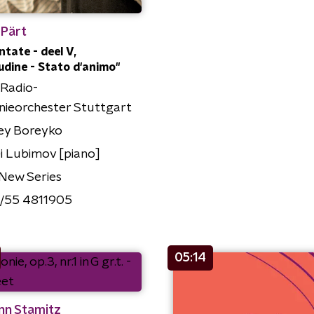
 Pärt
tate - deel V,
tudine - Stato d'animo"
Radio-
nieorchester Stuttgart
ey Boreyko
i Lubimov [piano]
New Series
/55 4811905
05:14
nn Stamitz