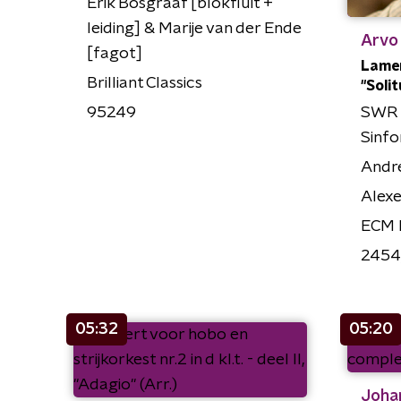
Erik Bosgraaf [blokfluit +
leiding] & Marije van der Ende
Arvo
[fagot]
Lamen
Brilliant Classics
"Soli
95249
SWR 
Sinfo
Andr
Alexe
ECM 
2454
05:32
05:20
Joha