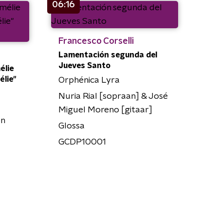
06:16
Francesco Corselli
Lamentación segunda del
Jueves Santo
élie
élie"
Orphénica Lyra
Nuria Rial [sopraan] & José
Miguel Moreno [gitaar]
on
Glossa
GCDP10001