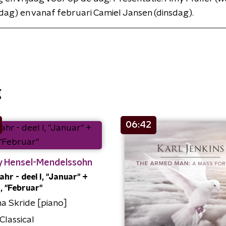
ag) en vanaf februari Camiel Jansen (dinsdag).
g
06:42
y Hensel-Mendelssohn
ahr - deel I, "Januar" +
I, "Februar"
 Skride [piano]
Classical