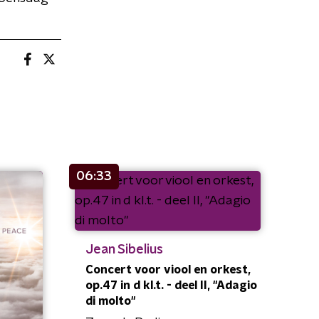
06:33
Jean Sibelius
Concert voor viool en orkest,
op.47 in d kl.t. - deel II, "Adagio
di molto"