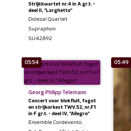
Strijkkwartet nr.4 in A gr.t. -
deel II, "Larghetto"
Dolezal Quartet
Supraphon
SU42892
05:54
05:49
Georg Philipp Telemann
Concert voor blokfluit, fagot
en strijkorkest TWV.52, nr.F1
in F gr.t. - deel IV, "Allegro"
Ensemble Cordevento