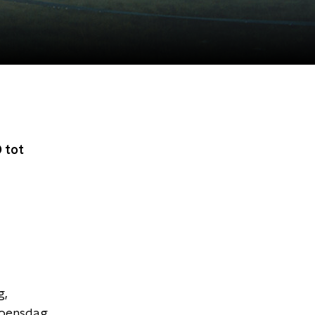
 tot
g,
woensdag