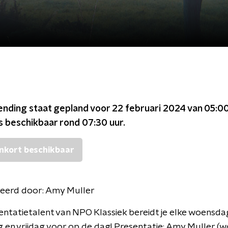
ending staat gepland voor
22 februari 2024 van 05:00
is beschikbaar rond
07:30
uur.
nkort beschikbaar
eerd door:
Amy Muller
ntatietalent van NPO Klassiek bereidt je elke woensda
en vrijdag voor op de dag! Presentatie: Amy Muller (