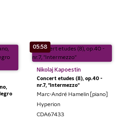
05:58
Nikolaj Kapoestin
Concert etudes (8), op.40 -
nr.7, "Intermezzo"
no,
llegro
Marc-André Hamelin [piano]
Hyperion
CDA67433