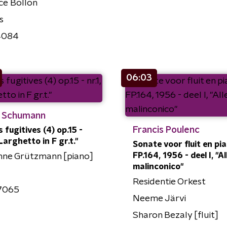
ce Bollon
s
4084
06:03
a Schumann
Francis Poulenc
 fugitives (4) op.15 -
"Larghetto in F gr.t."
Sonate voor fluit en pia
FP.164, 1956 - deel I, "A
nne Grützmann [piano]
malinconico"
l
Residentie Orkest
7065
Neeme Järvi
Sharon Bezaly [fluit]