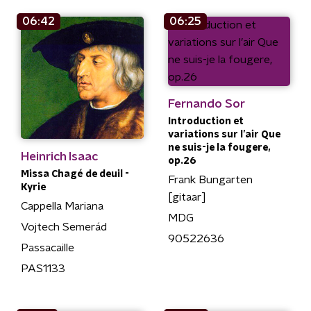
06:42
06:25
Fernando Sor
Introduction et
variations sur l’air Que
ne suis-je la fougere,
Heinrich Isaac
op.26
Missa Chagé de deuil -
Frank Bungarten
Kyrie
[gitaar]
Cappella Mariana
MDG
Vojtech Semerád
90522636
Passacaille
PAS1133