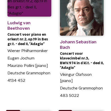
Ludwig van
Beethoven
Concert voor piano en
orkest nr.2, op.19 in Bes
Johann Sebastian
gr.t. - deel II, "Adagio"
Bach
Wiener Philharmoniker
Concert voor
Eugen Jochum
klavecimbel nr.3,
BWV.974 in d kl.t. - deel II,
Maurizio Pollini [piano]
"Adagio"
Deutsche Grammophon
Vikingur Ólafsson
4134 452
[piano]
Deutsche Grammophon
483 5022