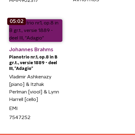
HMM902317
05:02
Johannes Brahms
Pianotrio nr.1, op.8 in B
gr.t., versie 1889 - deel
III, "Adagio"
Vladimir Ashkenazy
[piano] & Itzhak
Perlman [viool] & Lynn
Harrell [cello]
EMI
7547252