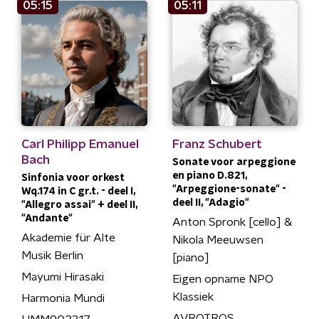
05:15
05:11
Carl Philipp Emanuel
Franz Schubert
Bach
Sonate voor arpeggione
en piano D.821,
Sinfonia voor orkest
"Arpeggione-sonate" -
Wq.174 in C gr.t. - deel I,
deel II, "Adagio"
"Allegro assai" + deel II,
"Andante"
Anton Spronk [cello] &
Akademie für Alte
Nikola Meeuwsen
Musik Berlin
[piano]
Mayumi Hirasaki
Eigen opname NPO
Klassiek
Harmonia Mundi
AVROTROS