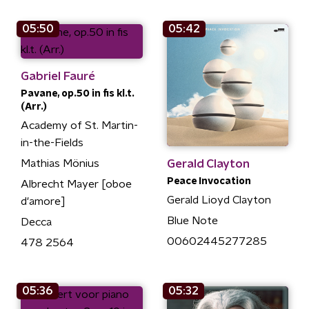
05:50
05:42
Gabriel Fauré
Pavane, op.50 in fis kl.t.
(Arr.)
Academy of St. Martin-
in-the-Fields
Gerald Clayton
Mathias Mönius
Peace Invocation
Albrecht Mayer [oboe
Gerald Lioyd Clayton
d'amore]
Blue Note
Decca
00602445277285
478 2564
05:36
05:32