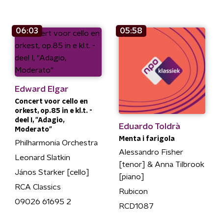
06:03
05:58
Edward Elgar
Concert voor cello en
orkest, op.85 in e kl.t. -
deel I, "Adagio,
Eduardo Toldrà
Moderato"
Menta i farigola
Philharmonia Orchestra
Alessandro Fisher
Leonard Slatkin
[tenor] & Anna Tilbrook
János Starker [cello]
[piano]
RCA Classics
Rubicon
09026 61695 2
RCD1087