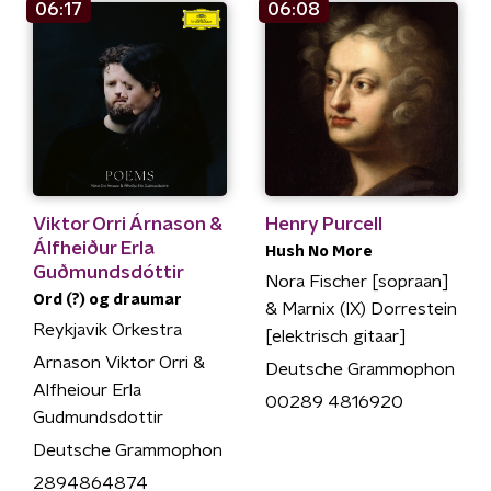
06:17
06:08
Viktor Orri Árnason &
Henry Purcell
Álfheiður Erla
Hush No More
Guðmundsdóttir
Nora Fischer [sopraan]
Ord (?) og draumar
& Marnix (IX) Dorrestein
Reykjavik Orkestra
[elektrisch gitaar]
Arnason Viktor Orri &
Deutsche Grammophon
Alfheiour Erla
00289 4816920
Gudmundsdottir
Deutsche Grammophon
2894864874