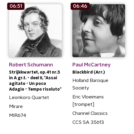
06:51
06:46
Robert Schumann
Paul McCartney
Strijkkwartet, op.41 nr.3
Blackbird (Arr.)
in A gr.t. - deel II, "Assai
Holland Baroque
agitato - Un poco
Society
Adagio - Tempo risoluto"
Eric Vloeimans
Leonkoro Quartet
[trompet]
Mirare
Channel Classics
MIR674
CCS SA 35613