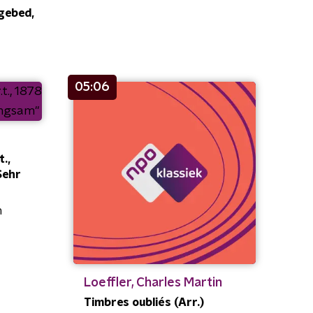
dgebed,
05:06
.,
Sehr
n
Loeffler, Charles Martin
Timbres oubliés (Arr.)