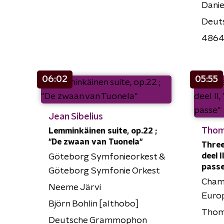
Danie
Deut
486
06:02
05:55
Jean Sibelius
Thom
Lemminkäinen suite, op.22 ;
"De zwaan van Tuonela"
Three
deel 
Göteborg Symfonieorkest &
passe
Göteborg Symfonie Orkest
Cham
Neeme Järvi
Euro
Björn Bohlin [althobo]
Thom
Deutsche Grammophon