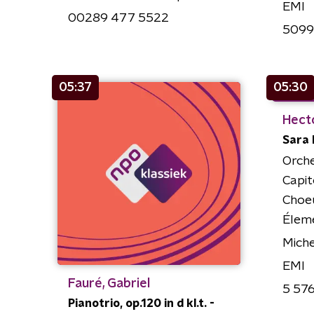
EMI
00289 477 5522
5099
05:37
05:30
Hecto
Sara 
Orche
Capit
Choe
Élem
Miche
EMI
Fauré, Gabriel
5 57
Pianotrio, op.120 in d kl.t. -