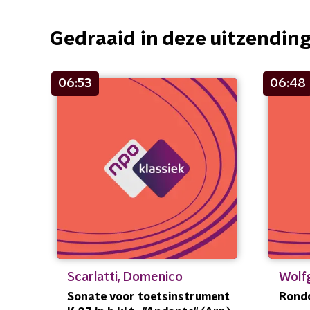
Gedraaid in deze uitzendin
06:53
06:48
Scarlatti, Domenico
Wolf
Sonate voor toetsinstrument
Rondo