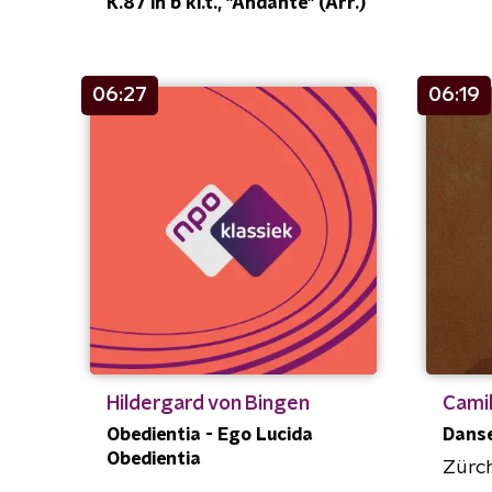
K.87 in b kl.t., "Andante" (Arr.)
06:27
06:19
Hildergard von Bingen
Camil
Obedientia - Ego Lucida
Danse
Obedientia
Zürc