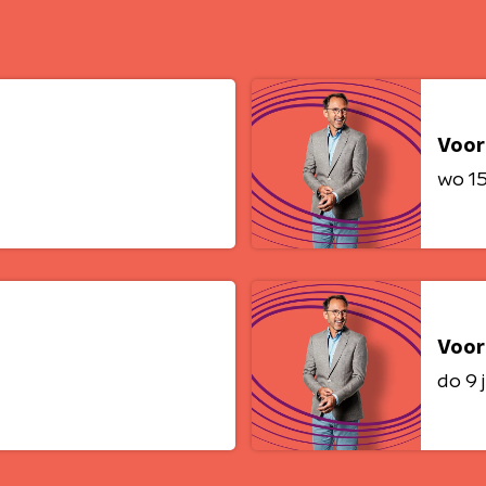
Voor
wo 15 
Voor
do 9 j