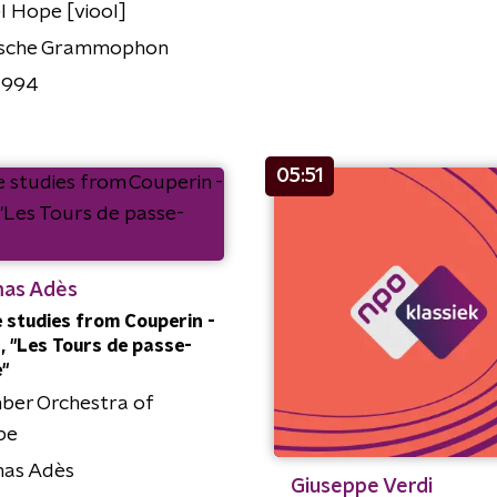
l Hope [viool]
sche Grammophon
4994
05:51
as Adès
 studies from Couperin -
II, "Les Tours de passe-
"
ber Orchestra of
pe
as Adès
Giuseppe Verdi