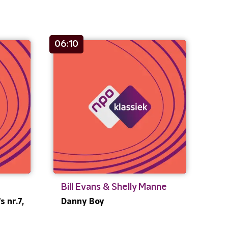
06:10
Bill Evans & Shelly Manne
 nr.7,
Danny Boy