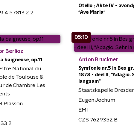
Otello ; Akte IV - avon
"Ave Maria"
9 4 57813 2 2
05:10
r Berlioz
Anton Bruckner
la baigneuse, op.11
Symfonie nr.5 in Bes gr.t
stre National du
1878 - deel II, "Adagio. 
ole de Toulouse &
langsam"
ur de Chambre Les
Staatskapelle Dresde
ents
Eugen Jochum
l Plasson
EMI
CZS 7629352 B
633 2