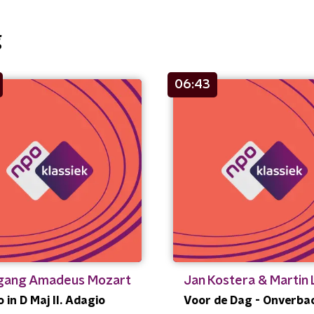
g
06:43
gang Amadeus Mozart
Jan Kostera & Martin 
 in D Maj II. Adagio
Voor de Dag - Onverba