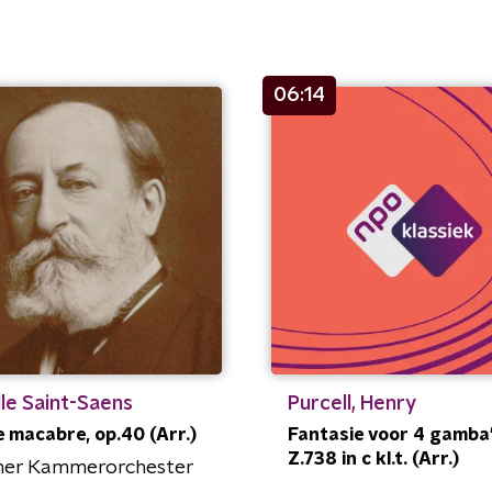
06:14
le Saint-Saens
Purcell, Henry
 macabre, op.40 (Arr.)
Fantasie voor 4 gamba's
Z.738 in c kl.t. (Arr.)
her Kammerorchester