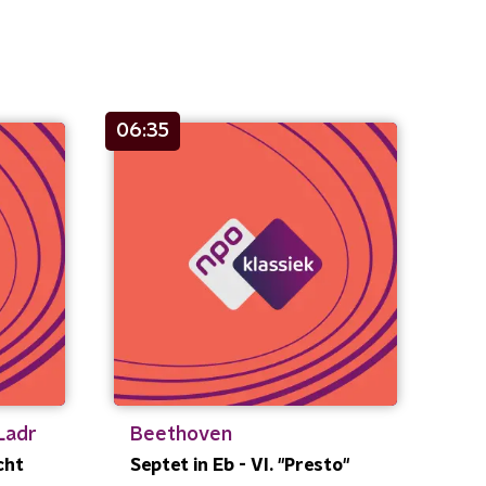
06:35
Ladr
Beethoven
cht
Septet in Eb - VI. "Presto"