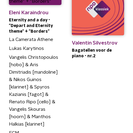
Eleni Karaindrou
Eternity and a day -
"Depart and Eternity
theme" + "Borders"
La Camerata Athene
Valentin Silvestrov
Lukas Karytinos
Bagatellen voor de
piano - nr.2
Vangelis Christopoulos
[hobo] & Aris
Dimitriadis [mandoline]
& Nikos Guinos
[klarinet] & Spyros
Kazianis [fagot] &
Renato Ripo [cello] &
Vangelis Skouras
[hoorn] & Manthos
Halkias [klarinet]