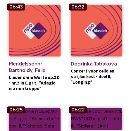
06:43
06:32
Mendelssohn-
Dobrinka Tabakova
Bartholdy, Felix
Concert voor cello en
strijkorkest - deel II,
Lieder ohne Worte op.30
"Longing"
- nr.3 in E gr.t., "Adagio
ma non troppo"
06:25
06:22