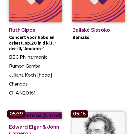
Ruth Gipps
Ballaké Sissoko
Concert voor hobo en
Bamako
orkest, op.20 in d kl.t. -
deel II, "Andante"
BBC Philharmonic
Rumon Gamba
Juliana Koch [hobo]
Chandos
CHAN20161
05:39
05:16
Edward Elgar & John
Cameron