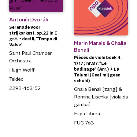
Antonín Dvorák
Serenade voor
strijkorkest, op.22 in E
gr.t. - deel II, "Tempo di
Marin Marais & Ghalia
Valse"
Benali
Saint Paul Chamber
Pièces de viole boek 4,
Orchestra
1717 ; nr.87, "Le
badinage" (Arr.) + La
Hugh Wolff
Talumi (Geef mij geen
Teldec
schuld)
2292-463152
Ghalia Benali [zang] &
Romina Lischka [viola da
gamba]
Fuga Libera
FUG 763