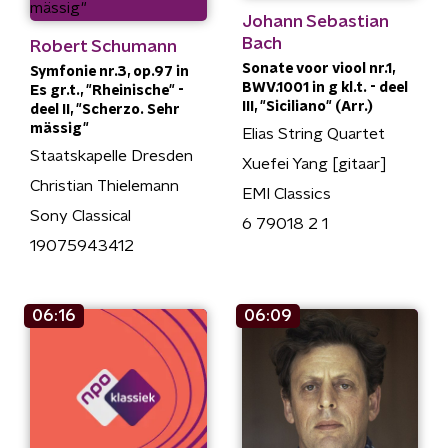
Johann Sebastian
Bach
Robert Schumann
Sonate voor viool nr.1,
Symfonie nr.3, op.97 in
BWV.1001 in g kl.t. - deel
Es gr.t., "Rheinische" -
III, "Siciliano" (Arr.)
deel II, "Scherzo. Sehr
mässig"
Elias String Quartet
Staatskapelle Dresden
Xuefei Yang [gitaar]
Christian Thielemann
EMI Classics
Sony Classical
6 79018 2 1
19075943412
06:16
06:09