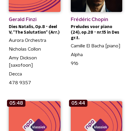
Gerald Finzi
Frédéric Chopin
Dies Natalis, Op.8 - deel
Preludes voor piano
V, "The Salutation" (Arr.)
(24), op.28 - nr.15 in Des
gr.t.
Aurora Orchestra
Camille El Bacha [piano]
Nicholas Collon
Alpha
Amy Dickson
916
[saxofoon]
Decca
478 9357
05:48
05:44