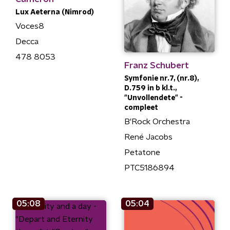
Lux Aeterna (Nimrod)
Voces8
Decca
478 8053
Franz Schubert
Symfonie nr.7, (nr.8),
D.759 in b kl.t.,
"Unvollendete" -
compleet
B'Rock Orchestra
René Jacobs
Petatone
PTC5186894
05:08
05:04