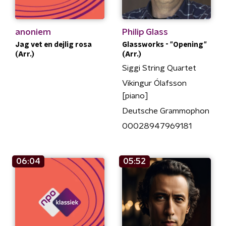
anoniem
Philip Glass
Jag vet en dejlig rosa
Glassworks - "Opening"
(Arr.)
(Arr.)
Siggi String Quartet
Vikingur Ólafsson
[piano]
Deutsche Grammophon
00028947969181
06:04
05:52