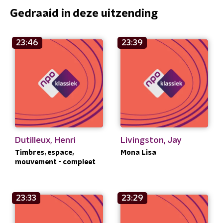
Gedraaid in deze uitzending
23:46
23:39
Dutilleux, Henri
Livingston, Jay
Timbres, espace,
Mona Lisa
mouvement - compleet
23:33
23:29