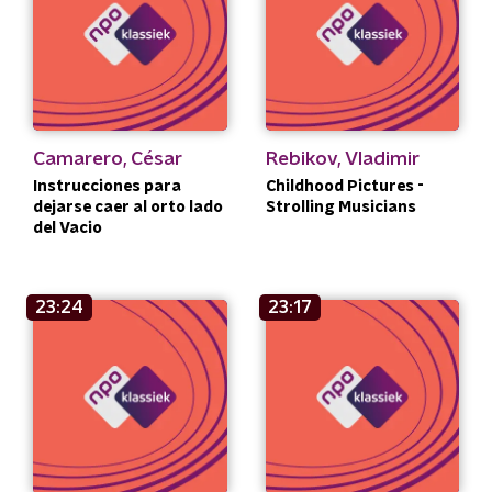
Camarero, César
Rebikov, Vladimir
Instrucciones para
Childhood Pictures -
dejarse caer al orto lado
Strolling Musicians
del Vacio
23:24
23:17