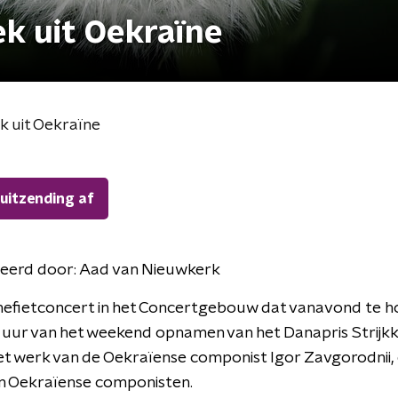
ek uit Oekraïne
ek uit Oekraïne
 uitzending af
eerd door:
Aad van Nieuwkerk
efietconcert in het Concertgebouw dat vanavond te ho
e uur van het weekend opnamen van het Danapris Strij
met werk van de Oekraïense componist Igor Zavgorodnii,
n Oekraïense componisten.