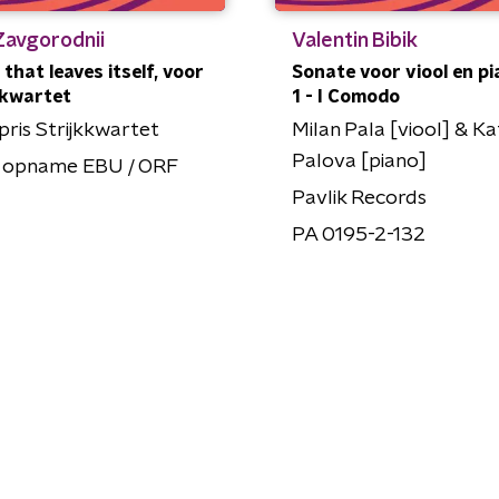
Zavgorodnii
Valentin Bibik
 that leaves itself, voor
Sonate voor viool en pi
kkwartet
1 - I Comodo
ris Strijkkwartet
Milan Pala [viool] & Ka
Palova [piano]
n opname EBU / ORF
Pavlik Records
PA 0195-2-132