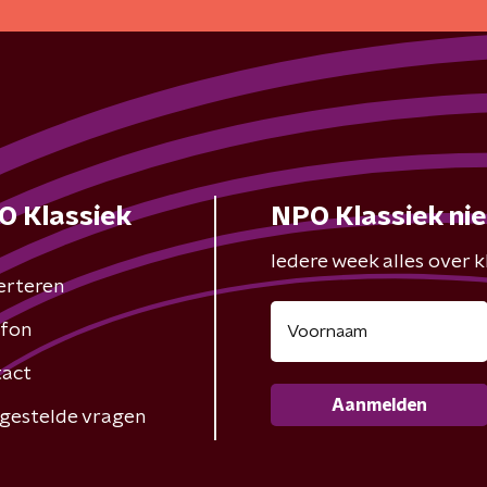
O Klassiek
NPO Klassiek ni
Iedere week alles over kl
erteren
fon
act
Aanmelden
gestelde vragen