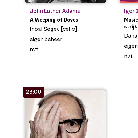
John Luther Adams
Igor 
A Weeping of Doves
Music
strij
Inbal Segev [cello]
Danap
eigen beheer
eige
nvt
nvt
23:00