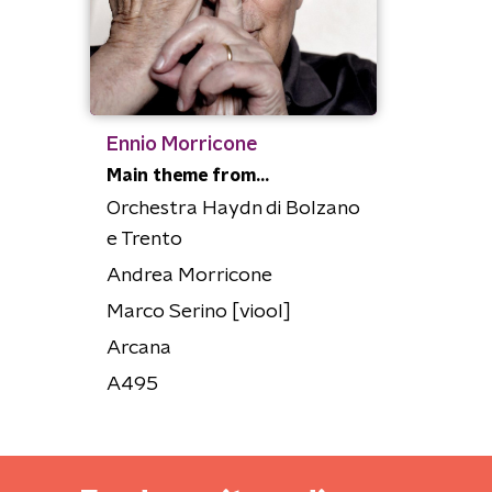
Ennio Morricone
Main theme from...
Orchestra Haydn di Bolzano
e Trento
Andrea Morricone
Marco Serino [viool]
Arcana
A495