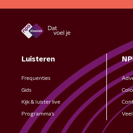
Luisteren
NP
Frequenties
Adv
Gids
Colo
Kijk & luister live
Cont
Programma's
Veel