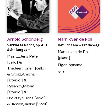
Arnold Schönberg
Marnix van de Poll
Verklärte Nacht, op.4 - I
Het lichaam weet de weg
Sehr langsam
Marnix van de Poll
Maintz,Jens Peter
[piano]
[cello] &
Eigen opname
Thedéen,Torleif [cello]
n.v.t.
& Grosz,Amichai
[altviool] &
Rysanov,Maxim
[altviool] &
Brovtsyn,Boris [viool]
& Jansen,Janine [viool]