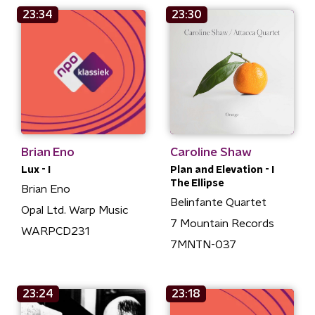
23:34
23:30
Brian Eno
Caroline Shaw
Lux - I
Plan and Elevation - I
The Ellipse
Brian Eno
Belinfante Quartet
Opal Ltd. Warp Music
7 Mountain Records
WARPCD231
7MNTN-037
23:24
23:18