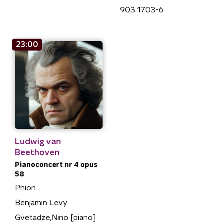
903 1703-6
23:00
Ludwig van
Beethoven
Pianoconcert nr 4 opus
58
Phion
Benjamin Levy
Gvetadze,Nino [piano]