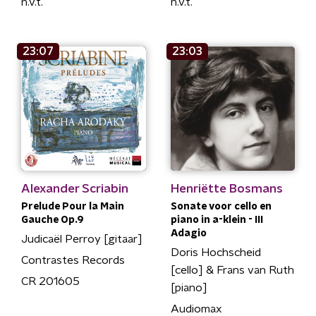
n.v.t.
n.v.t.
23:07
23:03
Alexander Scriabin
Henriëtte Bosmans
Prelude Pour la Main
Sonate voor cello en
Gauche Op.9
piano in a-klein - III
Adagio
Judicaël Perroy [gitaar]
Doris Hochscheid
Contrastes Records
[cello] & Frans van Ruth
CR 201605
[piano]
Audiomax