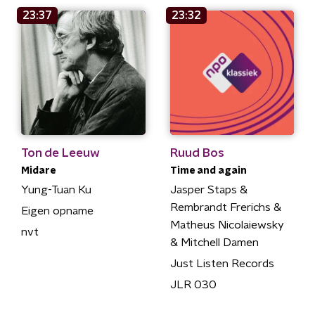
23:37
23:32
Ton de Leeuw
Ruud Bos
Midare
Time and again
Yung-Tuan Ku
Jasper Staps &
Rembrandt Frerichs &
Eigen opname
Matheus Nicolaiewsky
nvt
& Mitchell Damen
Just Listen Records
JLR 030