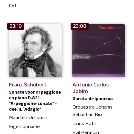
nvt
23:10
23:08
Franz Schubert
Antonio Carlos
Jobim
Sonate voor arpeggione
en piano D.821,
Garota de Ipanema
"Arpeggione-sonate" -
Orquestra Johann
deel II, "Adagio"
Sebastian Rio
Maarten Ornstein
Linus Roth
Eigen opname
Evil Penguin