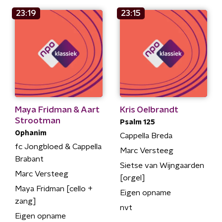
23:19
23:15
Maya Fridman & Aart
Kris Oelbrandt
Strootman
Psalm 125
Ophanim
Cappella Breda
fc Jongbloed & Cappella
Marc Versteeg
Brabant
Sietse van Wijngaarden
Marc Versteeg
[orgel]
Maya Fridman [cello +
Eigen opname
zang]
nvt
Eigen opname