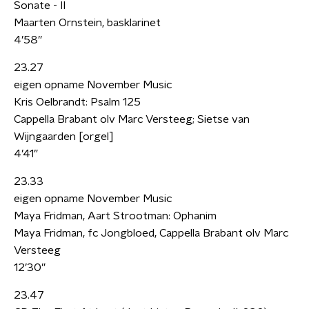
Sonate - II
Maarten Ornstein, basklarinet
4’58”
23.27
eigen opname November Music
Kris Oelbrandt: Psalm 125
Cappella Brabant olv Marc Versteeg; Sietse van
Wijngaarden [orgel]
4’41”
23.33
eigen opname November Music
Maya Fridman, Aart Strootman: Ophanim
Maya Fridman, fc Jongbloed, Cappella Brabant olv Marc
Versteeg
12’30”
23.47