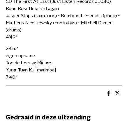
CD The First At Last (Just Listen Records JL030)
Ruud Bos: TIme and again
Jasper Staps (saxofoon) - Rembrandt Frerichs (piano) -
Matheus Nicolaiewsky (contrabas) - Mitchell Damen
(drums)
4’49”
23.52
eigen opname
Ton de Leeuw: Midare
Yung-Tuan Ku [marimba]
7’40”
Gedraaid in deze uitzending