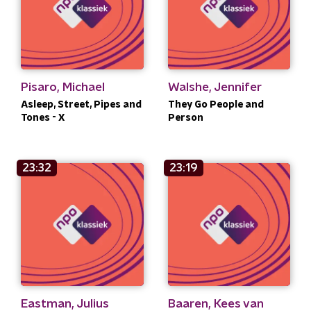
Pisaro, Michael
Walshe, Jennifer
Asleep, Street, Pipes and
They Go People and
Tones - X
Person
23:32
23:19
Eastman, Julius
Baaren, Kees van