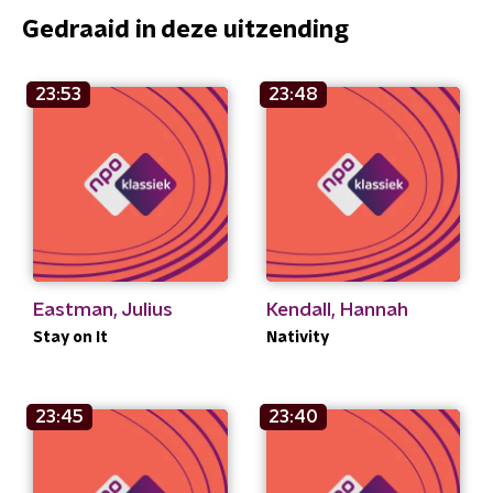
Gedraaid in deze uitzending
23:53
23:48
Eastman, Julius
Kendall, Hannah
Stay on It
Nativity
23:45
23:40