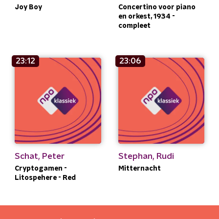
Joy Boy
Concertino voor piano
en orkest, 1934 -
compleet
23:12
23:06
Schat, Peter
Stephan, Rudi
Cryptogamen -
Mitternacht
Litospehere - Red