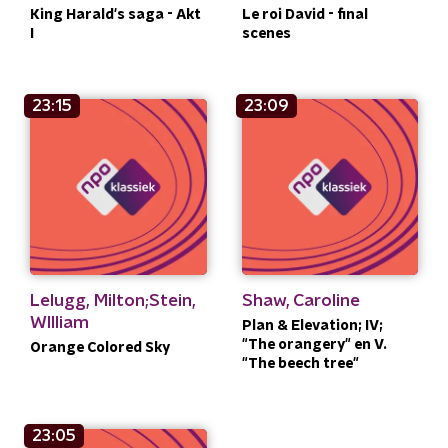
King Harald's saga - Akt
Le roi David - final
I
scenes
23:15
23:09
Lelugg, Milton;Stein,
Shaw, Caroline
WIlliam
Plan & Elevation; IV;
"The orangery" en V.
Orange Colored Sky
"The beech tree"
23:05