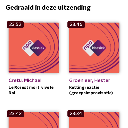
Gedraaid in deze uitzending
23:52
23:46
Cretu, Michael
Groenleer, Hester
Le Roi est mort, vive le
Kettingreactie
Roi
(groepsimprovisatie)
23:42
23:34