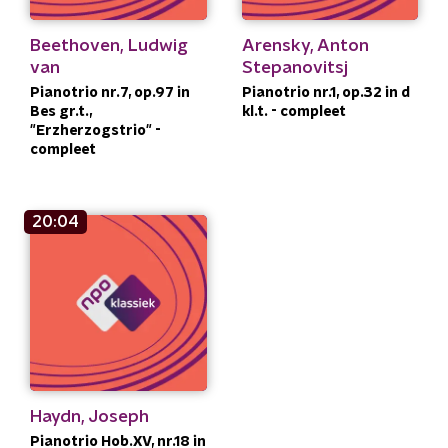
Beethoven, Ludwig
Arensky, Anton
van
Stepanovitsj
Pianotrio nr.7, op.97 in
Pianotrio nr.1, op.32 in d
Bes gr.t.,
kl.t. - compleet
"Erzherzogstrio" -
compleet
20:04
Haydn, Joseph
Pianotrio Hob.XV, nr.18 in