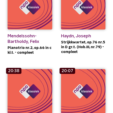
Mendelssohn-
Haydn, Joseph
Bartholdy, Felix
Strijkkwartet, op.76 nr.5
in D gr.t. (Hob.III, nr.79) -
Pianotrio nr.2, op.66 in c
compleet
kl.t. - compleet
20:38
20:07