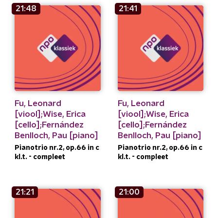
21:48
21:41
Fu, Leonard
Fu, Leonard
[viool];Wise, Erica
[viool];Wise, Erica
[cello];Fernández
[cello];Fernández
Benlloch, Pau [piano]
Benlloch, Pau [piano]
Pianotrio nr.2, op.66 in c
Pianotrio nr.2, op.66 in c
kl.t. - compleet
kl.t. - compleet
21:21
21:00