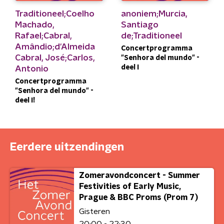
Traditioneel;Coelho
anoniem;Murcia,
Machado,
Santiago
Rafael;Cabral,
de;Traditioneel
Amândio;d'Almeida
Concertprogramma
Cabral, José;Carlos,
"Senhora del mundo" -
deel I
Antonio
Concertprogramma
"Senhora del mundo" -
deel I!
Eerdere uitzendingen
Zomeravondconcert - Summer
Festivities of Early Music,
Prague & BBC Proms (Prom 7)
Gisteren
20:00 - 22:30