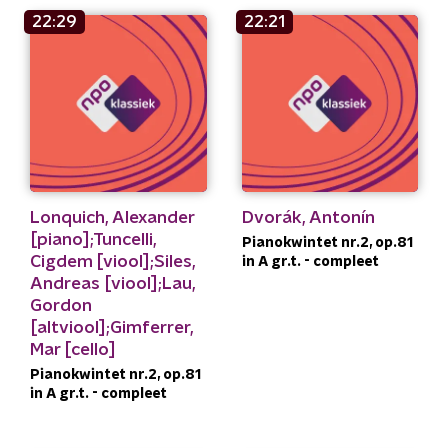
22:29
22:21
Lonquich, Alexander
Dvorák, Antonín
[piano];Tuncelli,
Pianokwintet nr.2, op.81
Cigdem [viool];Siles,
in A gr.t. - compleet
Andreas [viool];Lau,
Gordon
[altviool];Gimferrer,
Mar [cello]
Pianokwintet nr.2, op.81
in A gr.t. - compleet