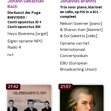
Johann Sebastian
Johannes Brahms
Bach
Trio voor piano, klarinet
en cello, op.114 in a kl.t. -
Die Kunst der Fuge
compleet
BWV.1080 -
Contrapunctus XI +
Nelson Goerner [piano]
Contrapunctus XIII
& Sharon Kam [klarinet]
Hayo Boerema [orgel]
& Sol Gabetta [cello]
Eigen opname NPO
Opname van het
Radio 4
Internationaal
nvt
Concertpodium
EBU (European
Broadcasting Union)
21:42
21:07