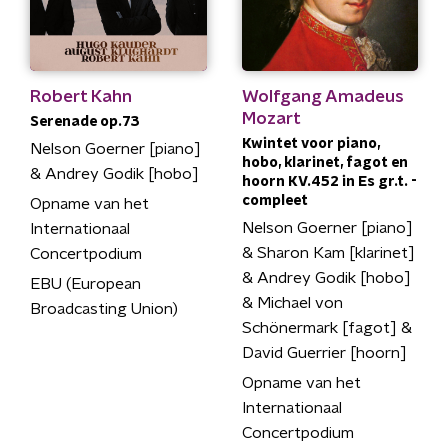
Robert Kahn
Wolfgang Amadeus
Mozart
Serenade op.73
Kwintet voor piano,
Nelson Goerner [piano]
hobo, klarinet, fagot en
& Andrey Godik [hobo]
hoorn KV.452 in Es gr.t. -
compleet
Opname van het
Nelson Goerner [piano]
Internationaal
& Sharon Kam [klarinet]
Concertpodium
& Andrey Godik [hobo]
EBU (European
& Michael von
Broadcasting Union)
Schönermark [fagot] &
David Guerrier [hoorn]
Opname van het
Internationaal
Concertpodium