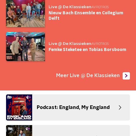
Live @ De Klassieken
AVROTROS
Nieuw Bach Ensemble en Collegium
Delft
Live @ De Klassieken
AVROTROS
Femke Steketee en Tobias Borsboom
Meer Live @ De Klassieken
Podcast: England, My England