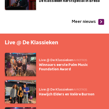
De Klassieken Kerstspecial in Breda
Meer nieuws
Live @ De Klassieken
Live @ De Klassieken
AVROTROS
Winnaars eerste Palm Music
Foundation Award
Live @ De Klassieken
AVROTROS
Hawijch Elders en Valère Burnon