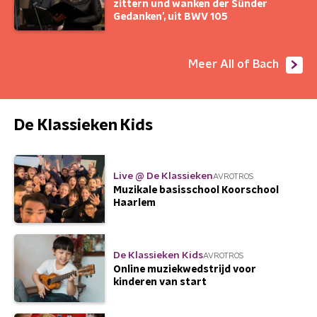
zittern und wanken der Sünder
Gedanken’, uit BWV 105
Meer All of Bach
De Klassieken Kids
Live @ De Klassieken
AVROTROS
Muzikale basisschool Koorschool
Haarlem
De Klassieken Kids
AVROTROS
Online muziekwedstrijd voor
kinderen van start