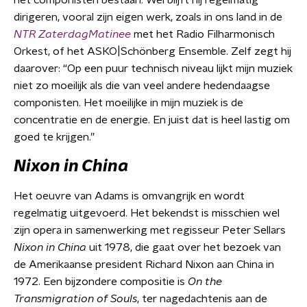
het componisten bestaan. Wel blijft hij regelmatig
dirigeren, vooral zijn eigen werk, zoals in ons land in de
NTR ZaterdagMatinee
met het Radio Filharmonisch
Orkest, of het ASKO|Schönberg Ensemble. Zelf zegt hij
daarover: “Op een puur technisch niveau lijkt mijn muziek
niet zo moeilijk als die van veel andere hedendaagse
componisten. Het moeilijke in mijn muziek is de
concentratie en de energie. En juist dat is heel lastig om
goed te krijgen.”
Nixon in China
Het oeuvre van Adams is omvangrijk en wordt
regelmatig uitgevoerd. Het bekendst is misschien wel
zijn opera in samenwerking met regisseur Peter Sellars
Nixon in China
uit 1978, die gaat over het bezoek van
de Amerikaanse president Richard Nixon aan China in
1972. Een bijzondere compositie is
On the
Transmigration of Souls
, ter nagedachtenis aan de