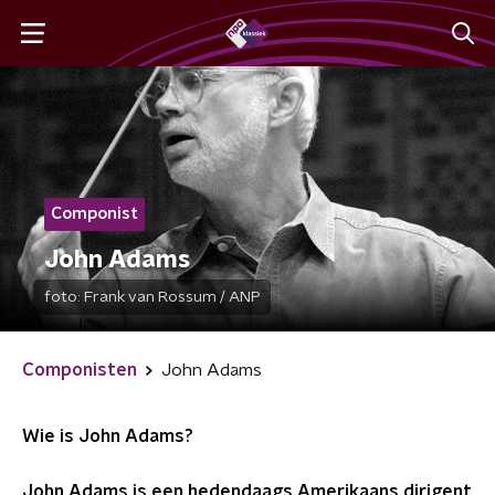
Componist
John Adams
foto:
Frank van Rossum / ANP
Componisten
John Adams
Wie is John Adams?
John Adams is een hedendaags Amerikaans dirigent