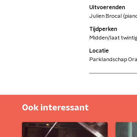
Uitvoerenden
Julien Brocal (pian
Tijdperken
Midden/laat twinti
Locatie
Parklandschap Or
Ook interessant