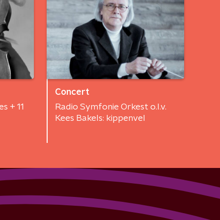
Concert
s + 11
Radio Symfonie Orkest o.l.v.
Kees Bakels: kippenvel