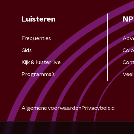
Luisteren
NP
Frequenties
Adv
Gids
Colo
Kijk & luister live
Cont
Programma's
Veel
Algemene voorwaarden
Privacybeleid