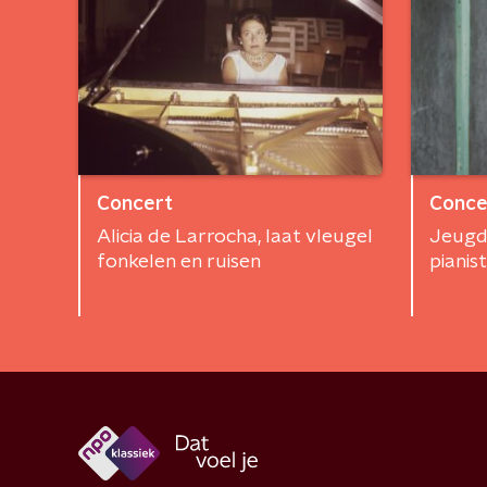
Concert
Conce
Alicia de Larrocha, laat vleugel
Jeugd
fonkelen en ruisen
pianis