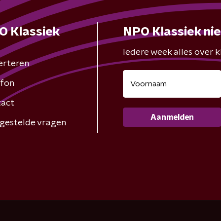
O Klassiek
NPO Klassiek ni
Iedere week alles over kl
erteren
fon
act
Aanmelden
gestelde vragen