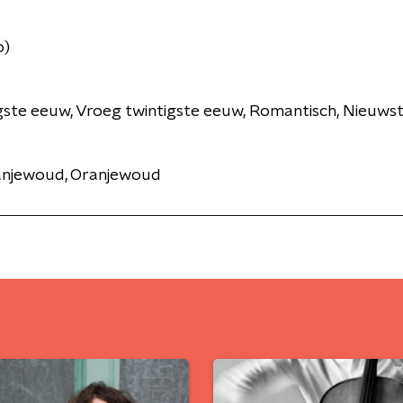
o)
gste eeuw, Vroeg twintigste eeuw, Romantisch, Nieuws
anjewoud, Oranjewoud