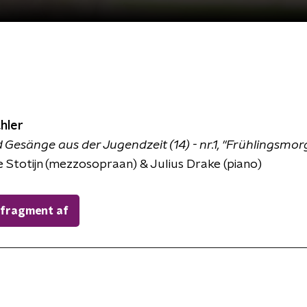
hler
 Gesänge aus der Jugendzeit (14) - nr.1, "Frühlingsmor
e Stotijn (mezzosopraan) & Julius Drake (piano)
 fragment af