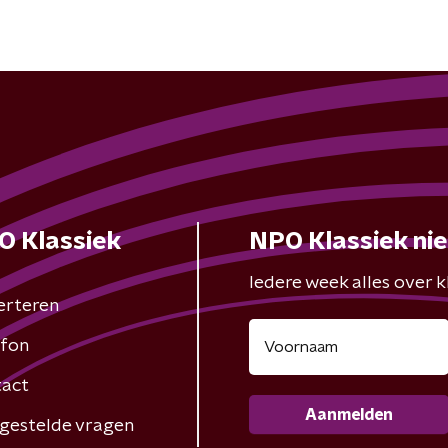
O Klassiek
NPO Klassiek ni
Iedere week alles over kl
erteren
fon
act
Aanmelden
gestelde vragen