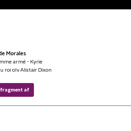
 de Morales
omme armé - Kyrie
 roi olv Alistair Dixon
 fragment af