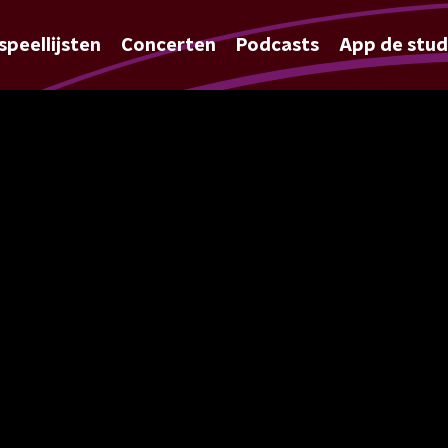
speellijsten
Concerten
Podcasts
App de stud