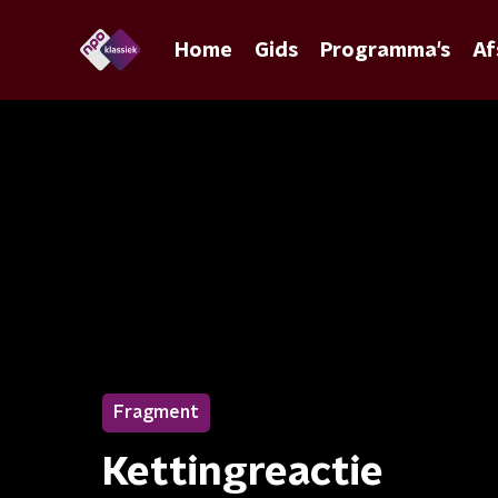
Home
Gids
Programma's
Af
Fragment
Kettingreactie