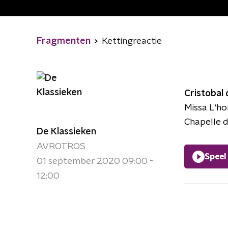
Fragmenten
Kettingreactie
Cristobal
Missa L'h
Chapelle du
De Klassieken
AVROTROS
Speel
01 september 2020 09:00 -
12:00