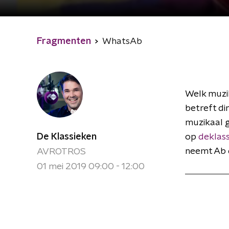
Fragmenten
WhatsAb
Welk muzik
betreft di
muzikaal 
De Klassieken
op
deklas
neemt Ab d
AVROTROS
01 mei 2019 09:00 - 12:00