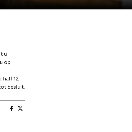
t u
 u op
 half 12
t besluit.