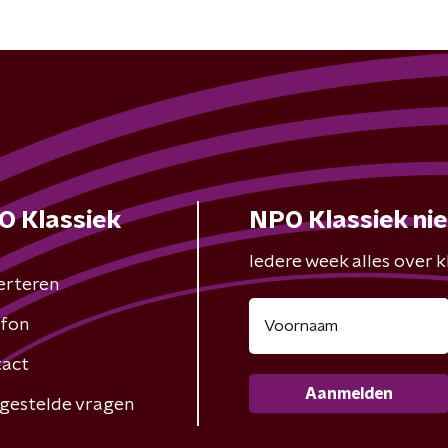
O Klassiek
NPO Klassiek ni
Iedere week alles over kl
erteren
fon
act
Aanmelden
gestelde vragen