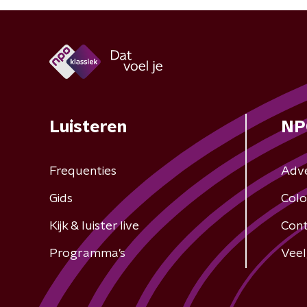
Luisteren
NP
Frequenties
Adv
Gids
Colo
Kijk & luister live
Cont
Programma's
Veel