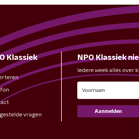
O Klassiek
NPO Klassiek ni
Iedere week alles over kl
erteren
fon
act
Aanmelden
gestelde vragen