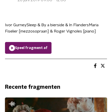
26 juni 2019 09:00 - 12:00
Ivor GurneySleep & By a bierside & In FlandersMaria
Fiselier [mezzosopraan] & Roger Vignoles [piano]
Speel fragment af
Recente fragmenten