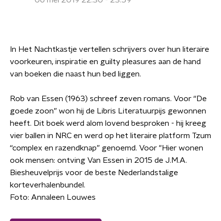
06 mei 2019 22:30 - 23:59
In Het Nachtkastje vertellen schrijvers over hun literaire
voorkeuren, inspiratie en guilty pleasures aan de hand
van boeken die naast hun bed liggen.
Rob van Essen (1963) schreef zeven romans. Voor “De
goede zoon” won hij de Libris Literatuurpijs gewonnen
heeft. Dit boek werd alom lovend besproken - hij kreeg
vier ballen in NRC en werd op het literaire platform Tzum
“complex en razendknap” genoemd. Voor "Hier wonen
ook mensen: ontving Van Essen in 2015 de J.M.A.
Biesheuvelprijs voor de beste Nederlandstalige
korteverhalenbundel.
Foto: Annaleen Louwes