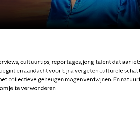
erviews, cultuurtips, reportages, jong talent dat aan iet
begint en aandacht voor bijna vergeten culturele schatt
t het collectieve geheugen mogen verdwijnen. En natuurli
om je te verwonderen...