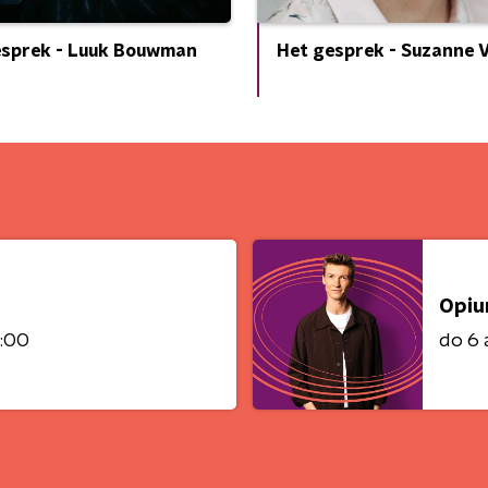
esprek - Luuk Bouwman
Het gesprek - Suzanne V
Opi
0:00
do 6