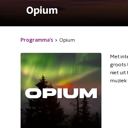
Opium
Programma's
Opium
Met int
groots 
niet ui
muziek 