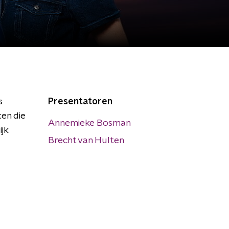
s
Presentatoren
en die
Annemieke Bosman
jk
Brecht van Hulten