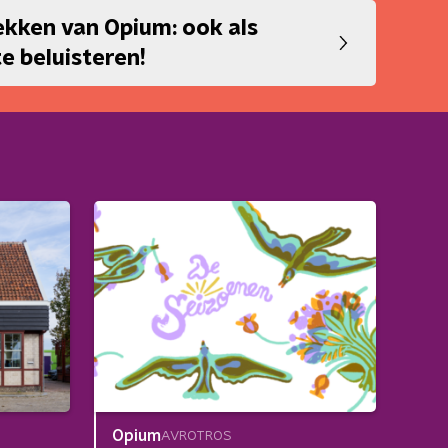
ekken van Opium: ook als
e beluisteren!
Opium
AVROTROS