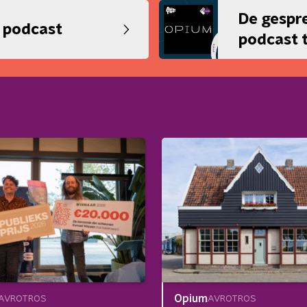
De gespr
k podcast
podcast t
Opium
AVROTROS
AVROTROS