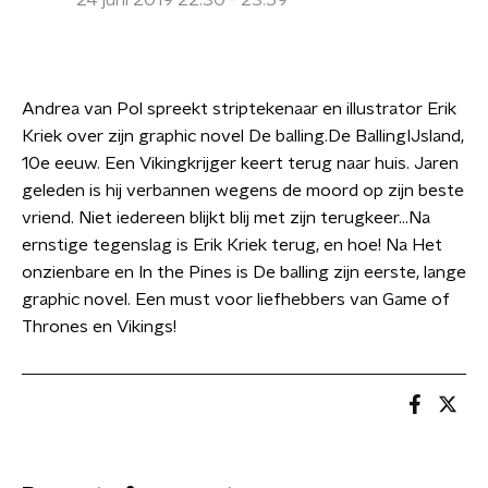
24 juni 2019 22:30 - 23:59
Andrea van Pol spreekt striptekenaar en illustrator Erik
Kriek over zijn graphic novel De balling.De BallingIJsland,
10e eeuw. Een Vikingkrijger keert terug naar huis. Jaren
geleden is hij verbannen wegens de moord op zijn beste
vriend. Niet iedereen blijkt blij met zijn terugkeer...Na
ernstige tegenslag is Erik Kriek terug, en hoe! Na Het
onzienbare en In the Pines is De balling zijn eerste, lange
graphic novel. Een must voor liefhebbers van Game of
Thrones en Vikings!