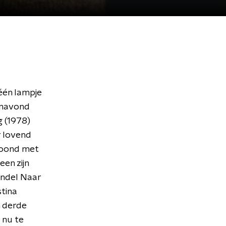
één lampje
Vanavond
 (1978)
r lovend
roond met
een zijn
undel Naar
stina
n derde
s nu te