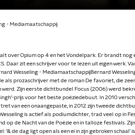
ing - Mediamaatschappij
alt over Opium op 4 en het Vondelpark. Er brandt nog 
CS. Daar zit een schrijver voor te lezen uit eigen werk. 
ernard Wesseling - MediamaatschappijBernard Wesseling
 als prozaschrijver met de roman De favoriet, die zee
 werd. Zijn eerste dichtbundel Focus (2006) werd bek
ingh’-prijs voor het beste poëziedebuut. In 2010 versch
ret van een onaangepaste, in 2012 zijn tweede dichtb
Wesseling is actief als podiumdichter, trad veel op in Fe
nd op de Nacht van de Poëzie en in talloze festivals. Zij
: ‘& de dag ligt open als een ei in zijn gebroken schaal’ i