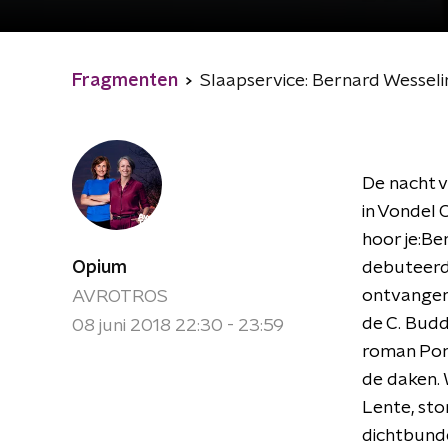
Fragmenten
Slaapservice: Bernard Wessel
De nacht v
in Vondel 
hoor je:B
Opium
debuteerde
ontvangen
AVROTROS
de C. Budd
08 juni 2018 22:30 - 23:59
roman Port
de daken. 
Lente, sto
dichtbundel