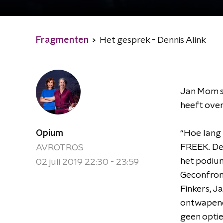
Fragmenten
Het gesprek - Dennis Alink
Jan Mom s
heeft over
Opium
“Hoe lang 
FREEK. De 
AVROTROS
het podium
02 juli 2019 22:30 - 23:59
Geconfront
Finkers, J
ontwapene
geen optie 