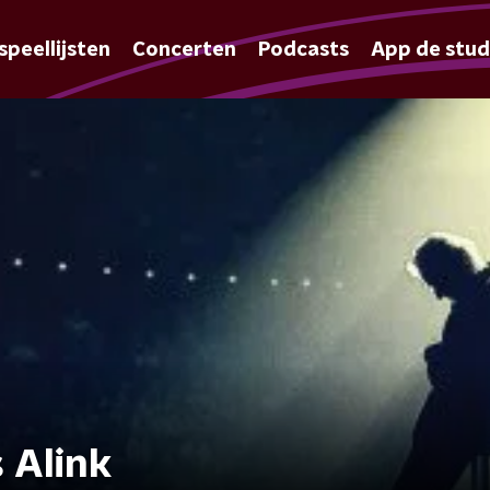
speellijsten
Concerten
Podcasts
App de stud
 Alink