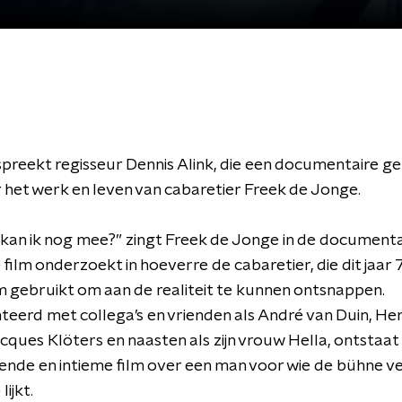
preekt regisseur Dennis Alink, die een documentaire 
 het werk en leven van cabaretier Freek de Jonge.
kan ik nog mee?” zingt Freek de Jonge in de documenta
film onderzoekt in hoeverre de cabaretier, die dit jaar 
 gebruikt om aan de realiteit te kunnen ontsnappen.
eerd met collega’s en vrienden als André van Duin, H
acques Klöters en naasten als zijn vrouw Hella, ontstaat
nde en intieme film over een man voor wie de bühne v
lijkt.