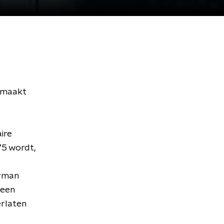
gemaakt
ire
75 wordt,
erman
 een
erlaten