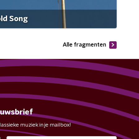
old Song
Alle fragmenten
euwsbrief
assieke muziek in je mailbox!