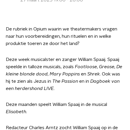
27 maart 2025 19:00 - 20:00
De rubriek in Opium waarin we theatermakers vragen
naar hun voorbereidingen, hun rituelen en in welke
produktie toeren ze door het land?
Deze week musicalster en zanger William Spaaij. Spaaij
speelde in talloze musicals, zoals
Footloose
,
Grease
,
De
kleine blonde dood
,
Mary Poppins
en
Shrek
. Ook was
hij te zien als Jezus in
The Passion
en in
Dagboek van
een herdershond LIVE
.
Deze maanden speelt William Spaaij in de musical
Elisabeth
.
Redacteur Charles Arntz zocht William Spaaij op in de