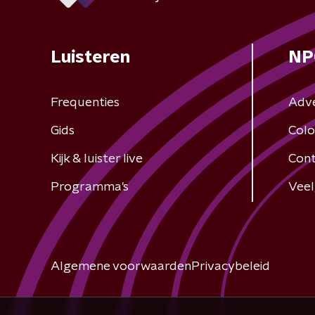
Luisteren
NP
Frequenties
Adv
Gids
Colo
Kijk & luister live
Cont
Programma's
Veel
Algemene voorwaarden
Privacybeleid