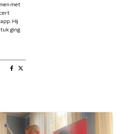
amen met
cert
pp. Hij
stuk ging