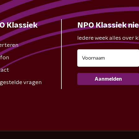
O Klassiek
NPO Klassiek ni
Iedere week alles over kl
erteren
fon
act
Aanmelden
gestelde vragen