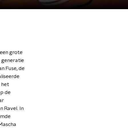
e een grote
e generatie
an Fuse, de
liseerde
 het
op de
ar
n Ravel. In
oemde
oMascha