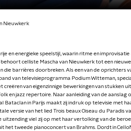
n Nieuwkerk
rije en energieke speelstijl, waarin ritme en improvisati
, behoort celliste Mascha van Nieuwkerk tot een nieuw
 die barrières doorbreken. Als een van de oprichters v
sband van televisieprogramma Podium Witteman, specia
n het creëren van eigenzinnige bewerkingen van stukken uit
 folk en jazz repertoire. Naar aanleiding van de aanslag 
l Bataclan in Parijs maakt zij indruk op televisie met ha
ale versie van het lied Trois beaux Oiseau du Paradis va
 uitzending viel zij op met haar vertolking van de ber
uit het tweede pianoconcert van Brahms. Dordt in Cell