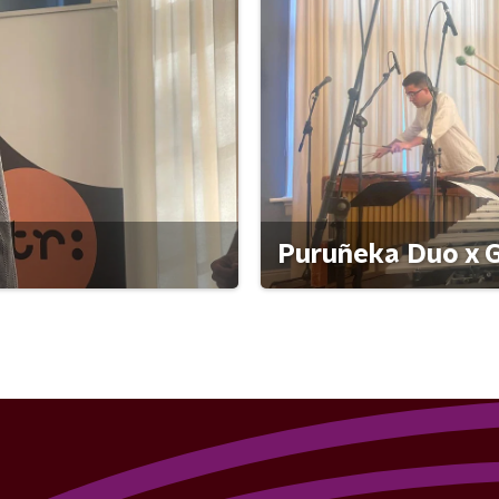
Puruñeka Duo x G