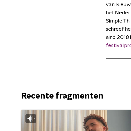
van Nieuwk
het Nederl
Simple Th
schreef he
eind 2018 
festivalpr
Recente fragmenten