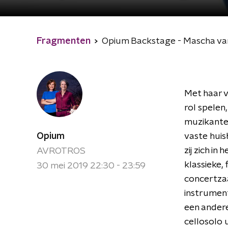
Fragmenten
Opium Backstage - Mascha va
Met haar v
rol spelen
muzikanten
Opium
vaste hui
zij zich i
AVROTROS
klassieke,
30 mei 2019 22:30 - 23:59
concertzaa
instrument
een andere
cellosolo 