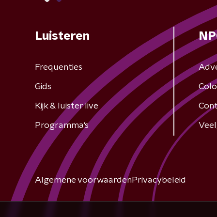
Luisteren
NP
Frequenties
Adv
Gids
Colo
Kijk & luister live
Cont
Programma's
Veel
Algemene voorwaarden
Privacybeleid