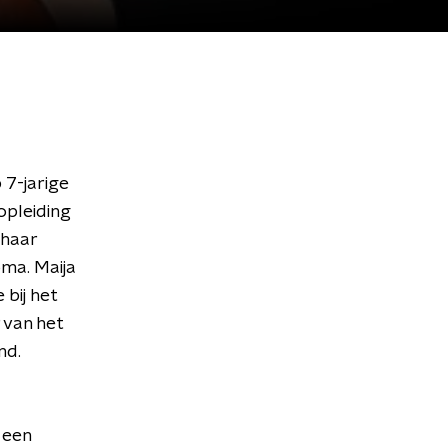
 7-jarige
opleiding
 haar
oma. Maija
 bij het
 van het
nd.
 een