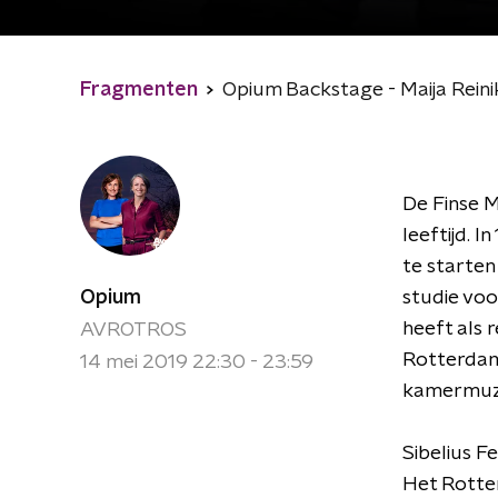
Fragmenten
Opium Backstage - Maija Reini
De Finse M
leeftijd. 
te starte
Opium
studie voo
heeft als r
AVROTROS
Rotterdams
14 mei 2019 22:30 - 23:59
kamermuzie
Sibelius Fe
Het Rotter