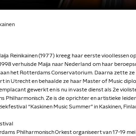
kainen
aija Reinikainen (1977) kreeg haar eerste vioollessen op
In 1998 verhuisde Maija naar Nederland om haar beroeps
n aan het Rotterdams Conservatorium. Daarna zette ze
rt in Utrecht en behaalde ze haar Master of Music dipl
emplacant gewerkt en is nu in vaste dienst als 2e violiste
 Philharmonisch. Ze is de oprichter en artistieke leider
kfestival “Kaskinen Music Summer” in Kaskinen, Finla
stival
dams Philharmonisch Orkest organiseert van 17-19 mei