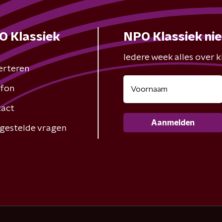
O Klassiek
NPO Klassiek ni
Iedere week alles over kl
erteren
fon
act
Aanmelden
gestelde vragen