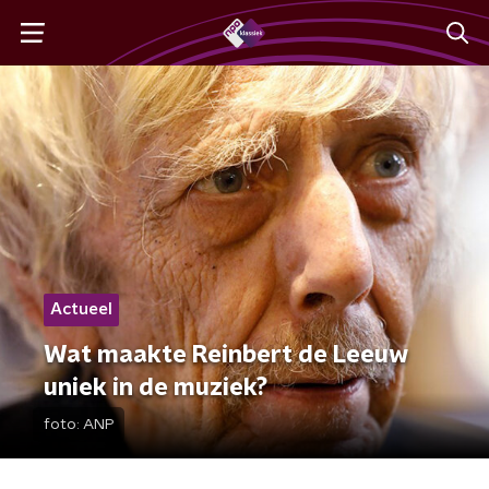
Actueel
Wat maakte Reinbert de Leeuw
uniek in de muziek?
foto:
ANP