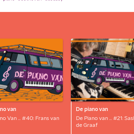
ano van
De piano van
no Van ... #40: Frans van
De Piano van ... #21: Sas
de Graaf