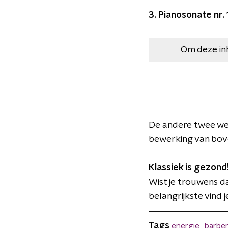
3. Pianosonate nr. 
Om deze in
De andere twee werk
bewerking van bov
Klassiek is gezond
Wist je trouwens d
belangrijkste vind 
Tags
energie
barbe