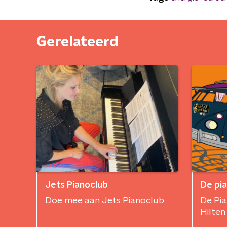
Gerelateerd
Jets Pianoclub
De pi
Doe mee aan Jets Pianoclub
De Pia
Hilten