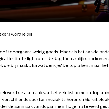
ekers word je blij
looft doorgaans weinig goeds. Maar als het aan de ond
al Institute ligt, kun je de dag tóch vrolijk doorkomen. 
 die blij maakt. En wat denk je? De top 5 kent maar liefs
zoek werd de aanmaak van het gelukshormoon dopamine
verschillende soorten muziek te horen en hieruit bleek 
onder de aanmaak van dopamine in hoge mate werd gest