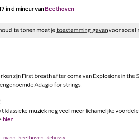
17 in d mineur van
Beethoven
houd te tonen moet je
toestemming geven
voor social 
en zijn First breath after coma van Explosions in the S
engenoemde Adagio for strings.
!
at klassieke muziek nog veel meer lichamelijke voordel
je
hier
.
r
piano
beethoven
debussy