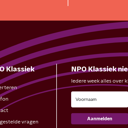
O Klassiek
NPO Klassiek ni
Iedere week alles over kl
erteren
fon
act
Aanmelden
gestelde vragen