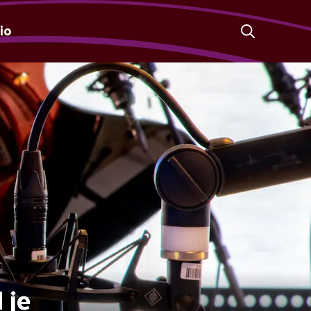
io
 je