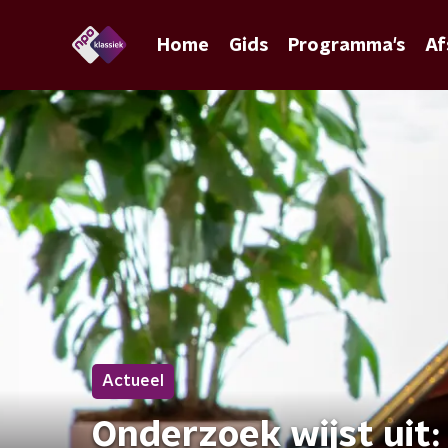
Home
Gids
Programma's
Af
Actueel
Onderzoek wijst uit: