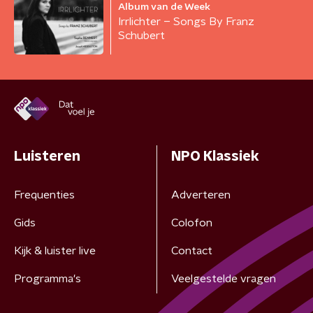
Album van de Week
Irrlichter – Songs By Franz
Schubert
Luisteren
NPO Klassiek
Frequenties
Adverteren
Gids
Colofon
Kijk & luister live
Contact
Programma's
Veelgestelde vragen