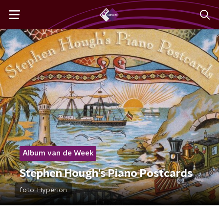
Album van de Week
Stephen Hough’s Piano Postcards
foto:
Hyperion