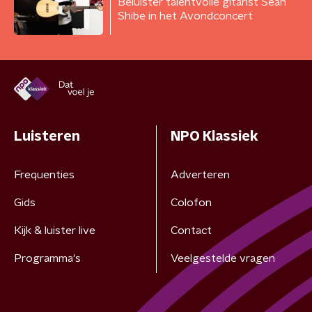
Beluister talentvolle gitarist Sean
Shibe in het Avondconcert
Luisteren
NPO Klassiek
Frequenties
Adverteren
Gids
Colofon
Kijk & luister live
Contact
Programma's
Veelgestelde vragen