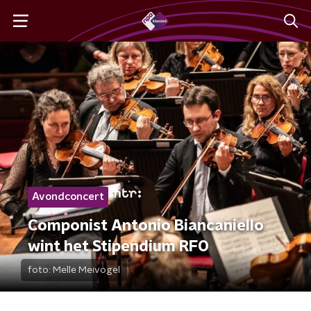
Avondconcert
Componist Antonio Biancaniello
wint het Stipendium RFO
foto:
Melle Meivogel