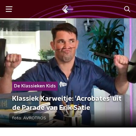
De Klassieken Kids
Klassiek Karweitje: 'Acrobates' uit
de Parade van Erik Satie
foto:
AVROTROS