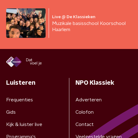
Live @ De Klassieken
Muzikale basisschool Koorschool
Haarlem
Luisteren
NPO Klassiek
Frequenties
Adverteren
Gids
Colofon
Kijk & luister live
Contact
Programma's
Veelgestelde vragen